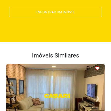
ENCONTRAR UM IMÓVEL
Imóveis Similares
<
<
<
<
<
‹
›
Previous
Next