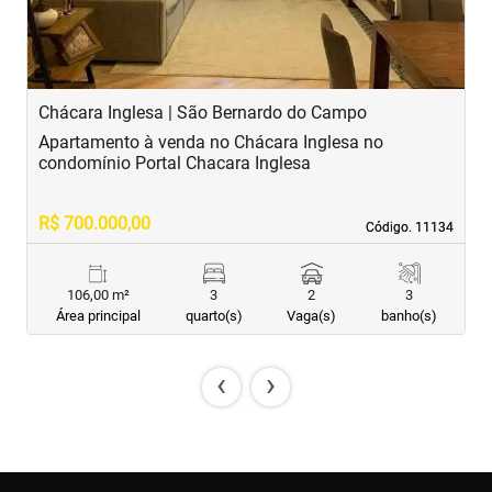
Chácara Inglesa | São Bernardo do Campo
C
Apartamento à venda no Chácara Inglesa no
A
condomínio Portal Chacara Inglesa
R
R$ 700.000,00
R
Código. 11134
Código. 11134
106,00 m²
3
2
3
Área principal
quarto(s)
Vaga(s)
banho(s)
‹
›