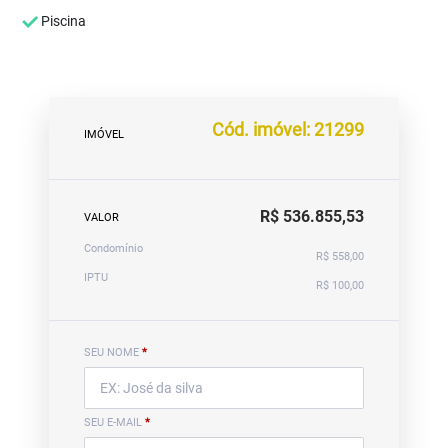
Piscina
Cód. imóvel: 21299
IMÓVEL
R$ 536.855,53
VALOR
Condomínio
R$ 558,00
IPTU
R$ 100,00
SEU NOME
*
SEU E-MAIL
*