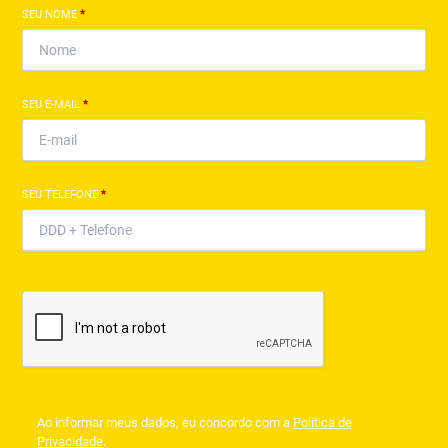
SEU NOME
*
SEU E-MAIL
*
SEU TELEFONE
*
Ao informar meus dados, eu concordo com a
Política de
Privacidade
.