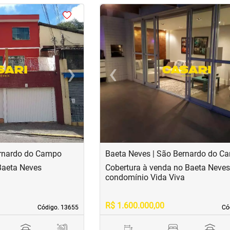
<
<
<
<
›
‹
Next
Previous
ernardo do Campo
Baeta Neves | São Bernardo do C
Baeta Neves
Cobertura à venda no Baeta Neves
condomínio Vida Viva
R$ 1.600.000,00
Código. 13655
Código. 13655
Có
Có