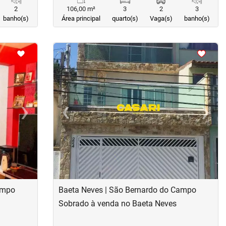
2
106,00 m²
3
2
3
banho(s)
Área principal
quarto(s)
Vaga(s)
banho(s)
<
<
<
<
›
‹
›
Next
Previous
Next
ampo
Baeta Neves | São Bernardo do Campo
Sobrado à venda no Baeta Neves