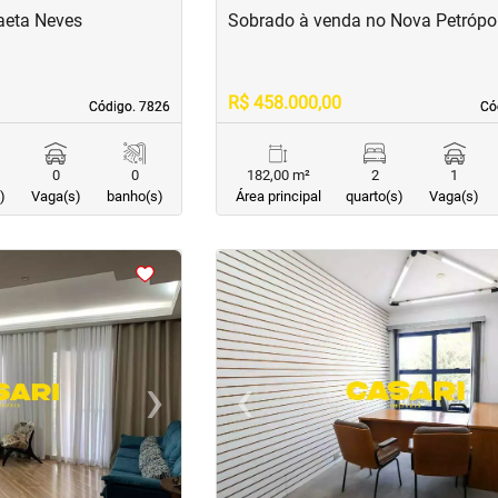
aeta Neves
Sobrado à venda no Nova Petrópo
R$ 458.000,00
Código. 7826
Código. 7826
Có
Có
0
0
182,00 m²
2
1
)
Vaga(s)
banho(s)
Área principal
quarto(s)
Vaga(s)
<
<
<
<
›
‹
Next
Previous