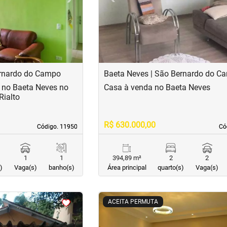
ernardo do Campo
Baeta Neves | São Bernardo do C
 no Baeta Neves no
Casa à venda no Baeta Neves
Rialto
R$ 630.000,00
Código. 11950
Código. 11950
Có
Có
1
1
394,89 m²
2
2
)
Vaga(s)
banho(s)
Área principal
quarto(s)
Vaga(s)
<
<
<
<
ACEITA PERMUTA