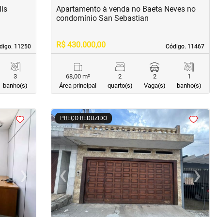
lis
Apartamento à venda no Baeta Neves no
condomínio San Sebastian
R$ 430.000,00
digo. 11250
digo. 11250
Código. 11467
Código. 11467
3
68,00 m²
2
2
1
banho(s)
Área principal
quarto(s)
Vaga(s)
banho(s)
<
<
<
<
PREÇO REDUZIDO
›
‹
›
Next
Previous
Next