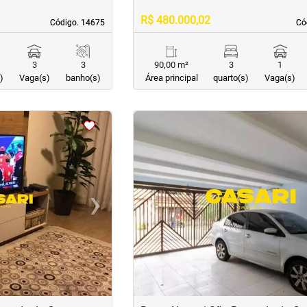
R$ 480.000,02
Código. 14675
Código. 14675
Có
Có
3
3
90,00 m²
3
1
)
Vaga(s)
banho(s)
Área principal
quarto(s)
Vaga(s)
<
<
<
<
›
‹
Next
Previous