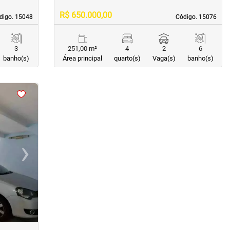
R$ 650.000,00
digo. 15048
digo. 15048
Código. 15076
Código. 15076
3
251,00 m²
4
2
6
banho(s)
Área principal
quarto(s)
Vaga(s)
banho(s)
›
Next