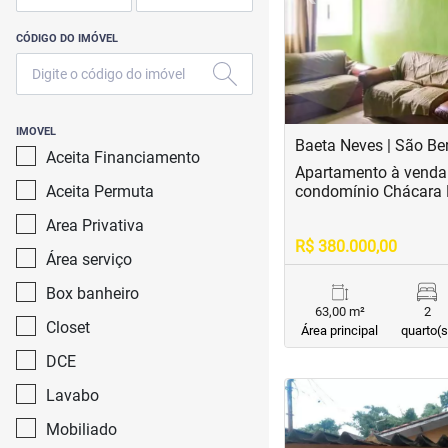
CÓDIGO DO IMÓVEL
IMOVEL
Baeta Neves | São B
Aceita Financiamento
Apartamento à venda
Aceita Permuta
condomínio Chácara 
Area Privativa
R$ 380.000,00
Área serviço
Box banheiro
63,00 m²
2
Closet
Área principal
quarto(s
DCE
<
<
<
<
Lavabo
Mobiliado