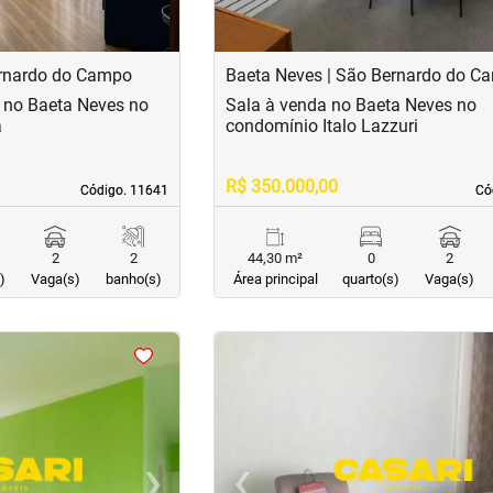
ernardo do Campo
Baeta Neves | São Bernardo do C
 no Baeta Neves no
Sala à venda no Baeta Neves no
a
condomínio Italo Lazzuri
R$ 350.000,00
Código. 11641
Código. 11641
Có
Có
2
2
44,30 m²
0
2
)
Vaga(s)
banho(s)
Área principal
quarto(s)
Vaga(s)
<
<
<
<
›
‹
Next
Previous