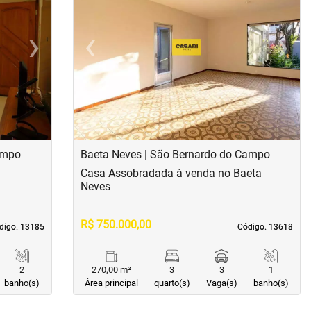
›
‹
›
Next
Previous
Next
ampo
Baeta Neves | São Bernardo do Campo
Casa Assobradada à venda no Baeta
Neves
R$ 750.000,00
digo. 13185
digo. 13185
Código. 13618
Código. 13618
2
270,00 m²
3
3
1
banho(s)
Área principal
quarto(s)
Vaga(s)
banho(s)