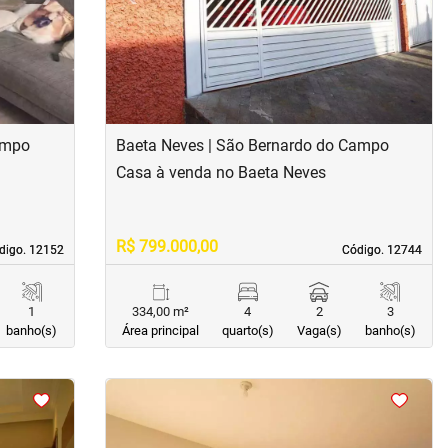
ampo
Baeta Neves | São Bernardo do Campo
Casa à venda no Baeta Neves
R$ 799.000,00
digo. 12152
digo. 12152
Código. 12744
Código. 12744
1
334,00 m²
4
2
3
banho(s)
Área principal
quarto(s)
Vaga(s)
banho(s)
<
<
<
<