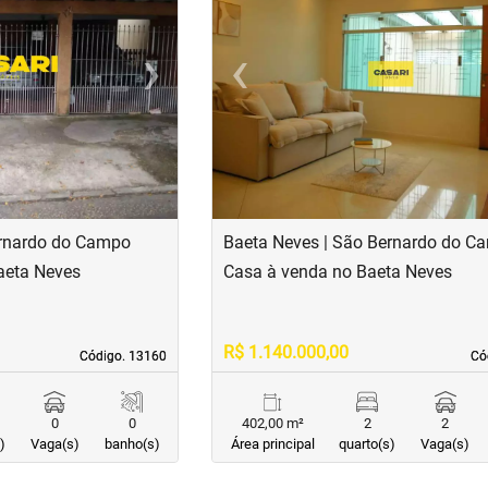
›
‹
Next
Previous
ernardo do Campo
Baeta Neves | São Bernardo do C
aeta Neves
Casa à venda no Baeta Neves
R$ 1.140.000,00
Código. 13160
Código. 13160
Có
Có
0
0
402,00 m²
2
2
)
Vaga(s)
banho(s)
Área principal
quarto(s)
Vaga(s)