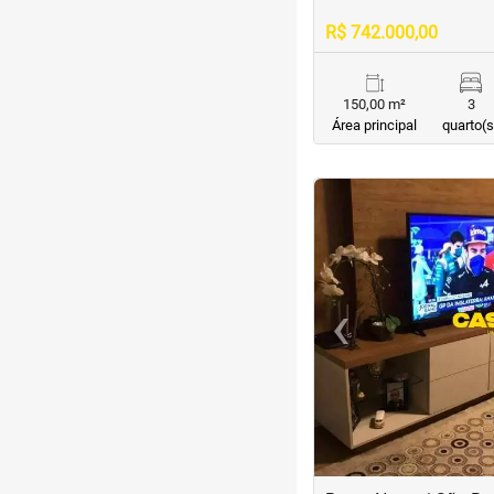
R$ 742.000,00
150,00 m²
3
Área principal
quarto(s
<
<
<
<
‹
Previous