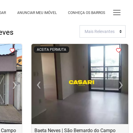
GAR
ANUNCIAR MEU IMÓVEL
CONHEÇA OS BAIRROS
eves
<
<
<
<
ACEITA PERMUTA
›
‹
›
Next
Previous
Next
do Campo
Baeta Neves | São Bernardo do Campo