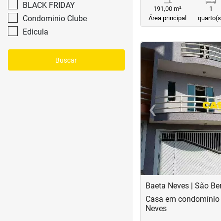
BLACK FRIDAY
191,00 m²
1
Condominio Clube
Área principal
quarto(s
Edicula
<
<
<
<
Buscar
‹
Previous
Baeta Neves | São B
Casa em condomínio 
Neves