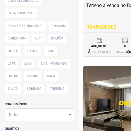
CASA ASSOBRADADA
Terreno à venda no B
CASA COMERCIAL
CASA EM CONDOMÍNIO
CHÁCARA
R$ 689.000,00
COBERTURA
FLAT
GALPÃO
400,00 m²
0
HOTEL
KITNET
LAJE
Área principal
quarto(s
LOFT
LOJA
NÃO INFORMADO
<
<
<
<
OUTRO
PRÉDIO
SALA
SALÃO
SOBRADO
TERRENO
‹
CONDOMÍNIOS
Previous
Todos
QUARTOS