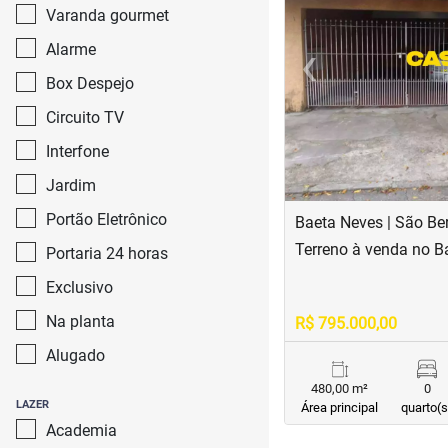
Varanda gourmet
‹
Alarme
Previous
Box Despejo
Circuito TV
Interfone
Jardim
Portão Eletrônico
Baeta Neves | São B
Terreno à venda no B
Portaria 24 horas
Exclusivo
Na planta
R$ 795.000,00
Alugado
480,00 m²
0
LAZER
Área principal
quarto(s
Academia