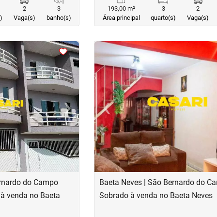
2
3
193,00 m²
3
2
)
Vaga(s)
banho(s)
Área principal
quarto(s)
Vaga(s)
<
<
<
<
›
‹
Next
Previous
ernardo do Campo
Baeta Neves | São Bernardo do C
à venda no Baeta
Sobrado à venda no Baeta Neves