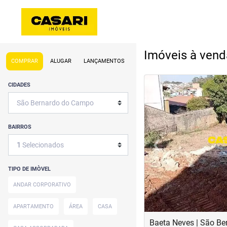
Imóveis à ven
COMPRAR
ALUGAR
LANÇAMENTOS
<
<
CIDADES
BAIRROS
‹
1
Selecionados
Previous
TIPO DE IMÒVEL
ANDAR CORPORATIVO
APARTAMENTO
ÁREA
CASA
Baeta Neves | São B