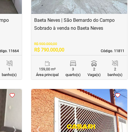
ampo
Baeta Neves | São Bernardo do Campo
Sobrado à venda no Baeta Neves
R$ 900.000,00
R$ 790.000,00
digo. 11664
digo. 11664
Código. 11811
Código. 11811
1
159,00 m²
3
2
2
banho(s)
Área principal
quarto(s)
Vaga(s)
banho(s)
<
<
<
<
›
‹
›
Next
Previous
Next