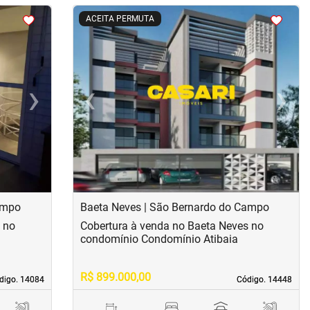
<
<
<
<
ACEITA PERMUTA
›
‹
›
Next
Previous
Next
ampo
Baeta Neves | São Bernardo do Campo
 no
Cobertura à venda no Baeta Neves no
condomínio Condomínio Atibaia
R$ 899.000,00
digo. 14084
digo. 14084
Código. 14448
Código. 14448