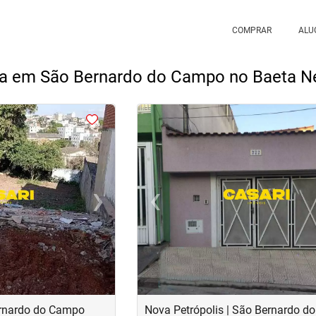
COMPRAR
ALU
da em São Bernardo do Campo no Baeta N
<
<
<
<
›
‹
Next
Previous
ernardo do Campo
Nova Petrópolis | São Bernardo 