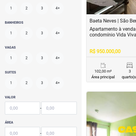
1
2
3
4+
Baeta Neves | São B
BANHEIROS
Apartamento à venda
1
2
3
4+
condomínio Vida Viv
VAGAS
R$ 950.000,00
1
2
3
4+
102,00 m²
3
SUITES
Área principal
quarto(s
1
2
3
4+
<
<
<
<
VALOR
-
ÁREA
‹
-
Previous