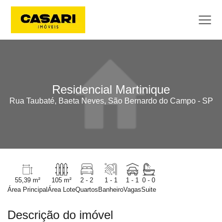
Residencial Martinique
Rua Taubaté, Baeta Neves, São Bernardo do Campo - SP
55,39 m²
105 m²
2 - 2
1 - 1
1 - 1
0 - 0
Área Principal
Área Lote
Quartos
Banheiro
Vagas
Suite
Descrição do imóvel