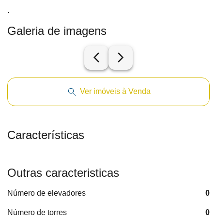
.
Galeria de imagens
arrow_back_ios_new
arrow_forward_ios
Ver imóveis à Venda
Características
Outras caracteristicas
Número de elevadores
0
Número de torres
0