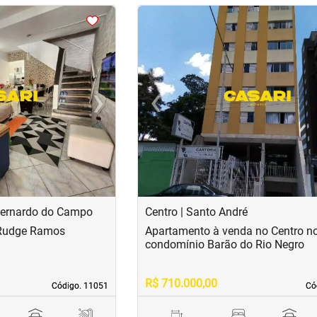
<
<
<
<
›
‹
Next
Previous
Bernardo do Campo
Centro | Santo André
 Rudge Ramos
Apartamento à venda no Centro n
condomínio Barão do Rio Negro
R$ 710.000,00
Código. 11051
Código. 11051
Có
Có