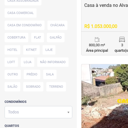
CASA ASSOBRADADA
Casa à venda no Alv
CASA COMERCIAL
CASA EM CONDOMÍNIO
CHÁCARA
R$ 1.053.000,00
COBERTURA
FLAT
GALPÃO
800,00 m²
3
HOTEL
KITNET
LAJE
Área principal
quarto(s
LOFT
LOJA
NÃO INFORMADO
<
<
OUTRO
PRÉDIO
SALA
SALÃO
SOBRADO
TERRENO
‹
CONDOMÍNIOS
Previous
Todos
QUARTOS