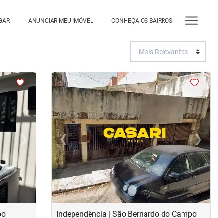
GAR
ANUNCIAR MEU IMÓVEL
CONHEÇA OS BAIRROS
<
›
‹
›
Next
Previous
Next
po
Independência | São Bernardo do Campo