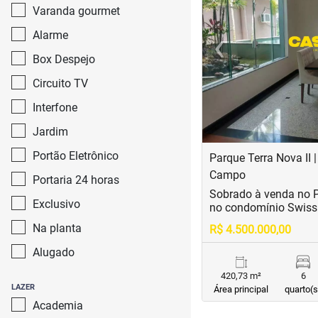
Varanda gourmet
‹
Alarme
Previous
Box Despejo
Circuito TV
Interfone
Jardim
Portão Eletrônico
Parque Terra Nova II 
Campo
Portaria 24 horas
Sobrado à venda no P
Exclusivo
no condomínio Swiss
Na planta
R$ 4.500.000,00
Alugado
420,73 m²
6
LAZER
Área principal
quarto(s
Academia