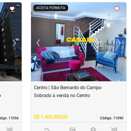
<
<
<
<
ACEITA PERMUTA
›
‹
›
Next
Previous
Next
Centro | São Bernardo do Campo
o
Sobrado à venda no Centro
R$ 1.400.000,00
digo. 11056
digo. 11056
Código. 11090
Código. 11090