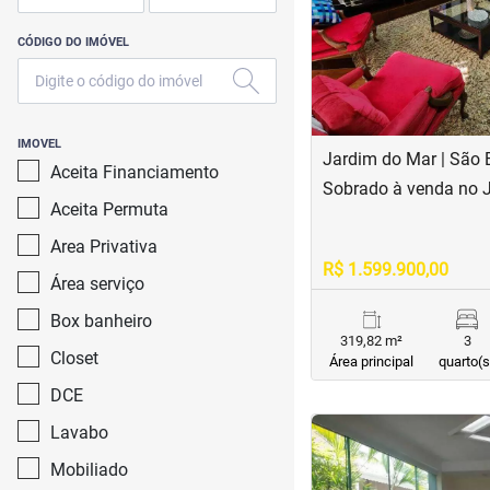
CÓDIGO DO IMÓVEL
IMOVEL
Jardim do Mar | São
Aceita Financiamento
Sobrado à venda no 
Aceita Permuta
Area Privativa
R$ 1.599.900,00
Área serviço
Box banheiro
319,82 m²
3
Closet
Área principal
quarto(s
DCE
<
<
<
<
Lavabo
Mobiliado