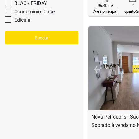
BLACK FRIDAY
96,40 m²
2
Condominio Clube
Área principal
quarto(s
Edicula
<
<
<
<
Buscar
‹
Previous
Nova Petrópolis | Sã
Sobrado à venda no N