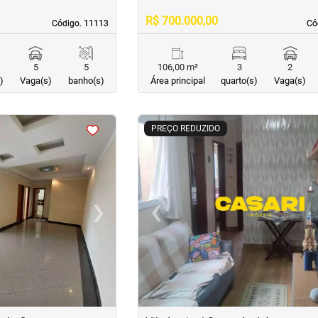
R$ 700.000,00
Código. 11113
Código. 11113
Có
Có
5
5
106,00 m²
3
2
)
Vaga(s)
banho(s)
Área principal
quarto(s)
Vaga(s)
<
<
<
<
PREÇO REDUZIDO
›
‹
Next
Previous