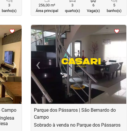
3
256,00 m²
3
6
5
banho(s)
Área principal
quarto(s)
Vaga(s)
banho(s)
<
<
<
<
›
‹
›
Next
Previous
Next
do Campo
Parque dos Pássaros | São Bernardo do
Campo
Inglesa
lesa
Sobrado à venda no Parque dos Pássaros