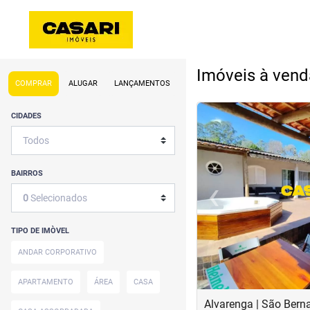
Imóveis à ven
COMPRAR
ALUGAR
LANÇAMENTOS
<
<
<
<
CIDADES
BAIRROS
‹
0
Selecionados
Previous
TIPO DE IMÒVEL
ANDAR CORPORATIVO
APARTAMENTO
ÁREA
CASA
Alvarenga | São Ber