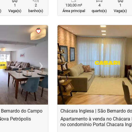
1
2
130,00 m²
4
1
)
Vaga(s)
banho(s)
Área principal
quarto(s)
Vaga(s)
<
<
<
<
›
‹
Next
Previous
o Bernardo do Campo
Chácara Inglesa | São Bernardo 
ova Petrópolis
Apartamento à venda no Chácara 
no condomínio Portal Chacara Ing