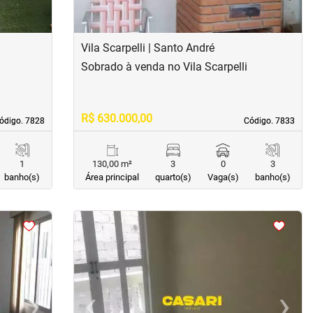
Vila Scarpelli | Santo André
Sobrado à venda no Vila Scarpelli
R$ 630.000,00
ódigo. 7828
ódigo. 7828
Código. 7833
Código. 7833
1
130,00 m²
3
0
3
banho(s)
Área principal
quarto(s)
Vaga(s)
banho(s)
<
<
<
<
›
‹
›
Next
Previous
Next