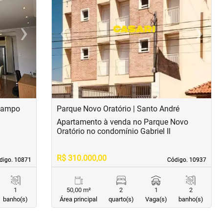
›
‹
›
Next
Previous
Next
 Campo
Parque Novo Oratório | Santo André
Apartamento à venda no Parque Novo
Oratório no condomínio Gabriel Il
R$ 310.000,00
digo. 10871
digo. 10871
Código. 10937
Código. 10937
1
50,00 m²
2
1
2
banho(s)
Área principal
quarto(s)
Vaga(s)
banho(s)