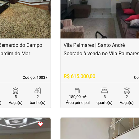
 Bernardo do Campo
Vila Palmares | Santo André
Jardim do Mar
Sobrado à venda no Vila Palmare
R$ 615.000,00
Código. 10837
Código. 10837
Có
Có
5
2
180,00 m²
3
2
)
Vaga(s)
banho(s)
Área principal
quarto(s)
Vaga(s)
<
<
<
<