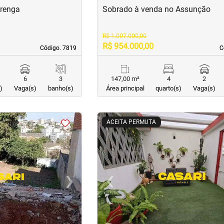
arenga
Sobrado à venda no Assunção
R$ 1.007.000,00
R$ 954.000,00
Código. 7819
Código. 7819
C
C
6
3
147,00 m²
4
2
)
Vaga(s)
banho(s)
Área principal
quarto(s)
Vaga(s)
<
<
<
<
ACEITA PERMUTA
›
‹
Next
Previous