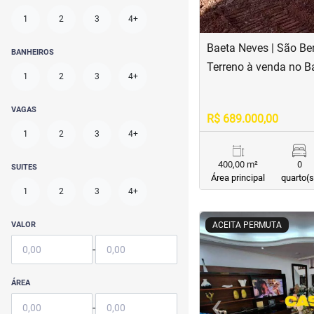
1
2
3
4+
Baeta Neves | São B
BANHEIROS
Terreno à venda no B
1
2
3
4+
VAGAS
R$ 689.000,00
1
2
3
4+
400,00 m²
0
SUITES
Área principal
quarto(s
1
2
3
4+
<
<
<
<
VALOR
ACEITA PERMUTA
-
ÁREA
‹
-
Previous