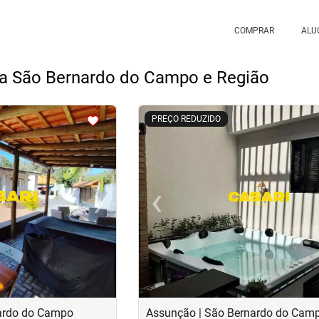
COMPRAR
ALU
da São Bernardo do Campo e Região
<
<
<
<
PREÇO REDUZIDO
›
‹
Next
Previous
nardo do Campo
Assunção | São Bernardo do Cam