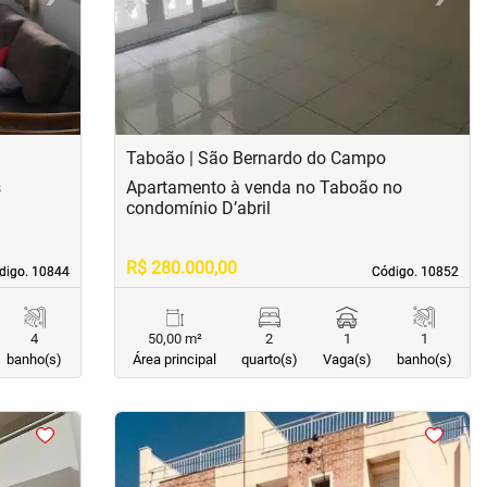
Taboão | São Bernardo do Campo
s
Apartamento à venda no Taboão no
condomínio D’abril
R$ 280.000,00
digo. 10844
digo. 10844
Código. 10852
Código. 10852
4
50,00 m²
2
1
1
banho(s)
Área principal
quarto(s)
Vaga(s)
banho(s)
<
<
<
<