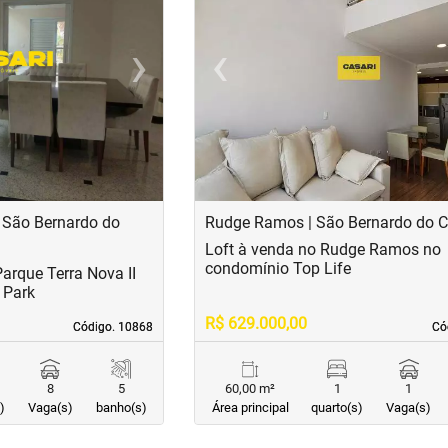
›
‹
Next
Previous
| São Bernardo do
Rudge Ramos | São Bernardo do
Loft à venda no Rudge Ramos no
condomínio Top Life
arque Terra Nova II
 Park
R$ 629.000,00
Código. 10868
Código. 10868
Có
Có
8
5
60,00 m²
1
1
)
Vaga(s)
banho(s)
Área principal
quarto(s)
Vaga(s)