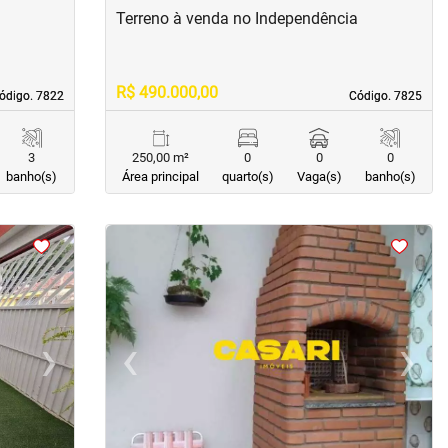
Terreno à venda no Independência
R$ 490.000,00
ódigo. 7822
ódigo. 7822
Código. 7825
Código. 7825
3
250,00 m²
0
0
0
banho(s)
Área principal
quarto(s)
Vaga(s)
banho(s)
<
<
<
<
›
‹
›
Next
Previous
Next