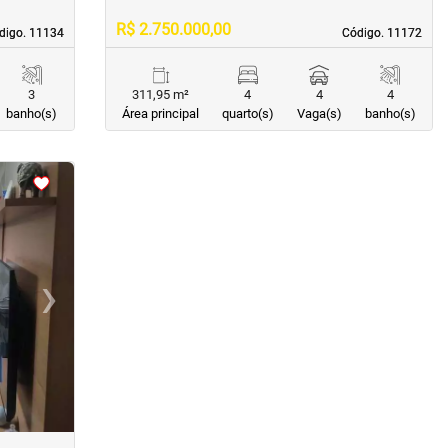
R$ 2.750.000,00
digo. 11134
digo. 11134
Código. 11172
Código. 11172
3
311,95 m²
4
4
4
banho(s)
Área principal
quarto(s)
Vaga(s)
banho(s)
›
Next