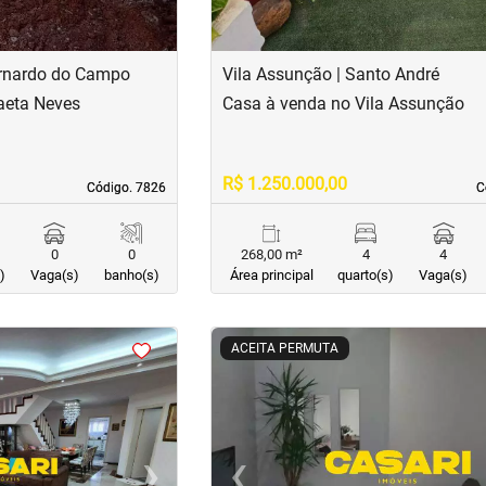
ernardo do Campo
Vila Assunção | Santo André
aeta Neves
Casa à venda no Vila Assunção
R$ 1.250.000,00
Código. 7826
Código. 7826
C
C
0
0
268,00 m²
4
4
)
Vaga(s)
banho(s)
Área principal
quarto(s)
Vaga(s)
<
<
<
<
ACEITA PERMUTA
›
‹
Next
Previous