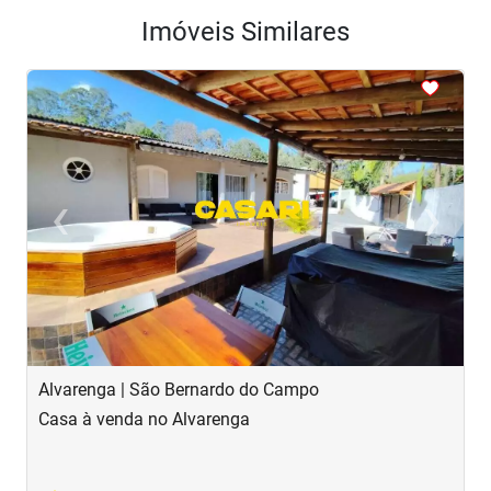
Imóveis Similares
<
<
<
<
<
‹
›
Previous
Next
Alvarenga | São Bernardo do Campo
C
Casa à venda no Alvarenga
C