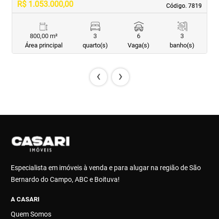
R$ 1.053.000,00
R
Código. 7819
Código. 7819
800,00 m²
3
6
3
Área principal
quarto(s)
Vaga(s)
banho(s)
‹
›
Especialista em imóveis à venda e para alugar na região de São
Bernardo do Campo, ABC e Boituva!
A CASARI
Quem Somos