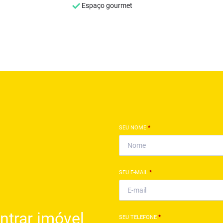
Espaço gourmet
SEU NOME
*
SEU E-MAIL
*
ntrar imóvel
SEU TELEFONE
*