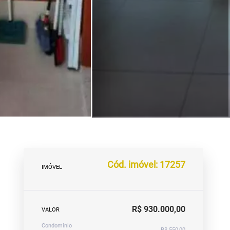
Cód. imóvel: 17257
IMÓVEL
R$ 930.000,00
VALOR
Condomínio
R$ 550,00