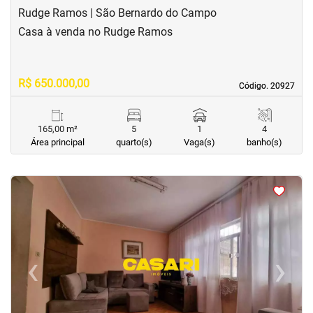
Rudge Ramos | São Bernardo do Campo
Casa à venda no Rudge Ramos
R$ 650.000,00
Código. 20927
Código. 20927
165,00 m²
5
1
4
Área principal
quarto(s)
Vaga(s)
banho(s)
<
<
<
<
‹
›
Previous
Next