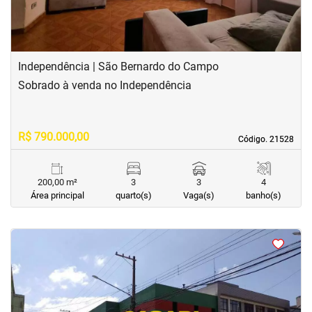
Independência | São Bernardo do Campo
Sobrado à venda no Independência
R$ 790.000,00
Código. 21528
Código. 21528
200,00 m²
3
3
4
Área principal
quarto(s)
Vaga(s)
banho(s)
<
<
<
<