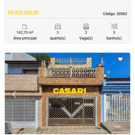
R$ 820.000,00
Código. 20562
Código. 20562
162,70 m²
3
2
3
Área principal
quarto(s)
Vaga(s)
banho(s)
<
<
<
<
‹
›
Previous
Next