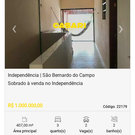
‹
›
Previous
Next
Independência | São Bernardo do Campo
Sobrado à venda no Independência
R$ 1.000.000,00
Código. 22179
Código. 22179
407,00 m²
3
2
2
Área principal
quarto(s)
Vaga(s)
banho(s)