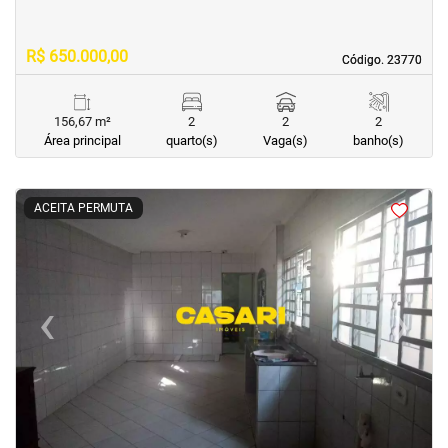
R$ 650.000,00
Código. 23770
Código. 23770
156,67 m²
2
2
2
Área principal
quarto(s)
Vaga(s)
banho(s)
<
<
<
<
ACEITA PERMUTA
‹
›
Previous
Next