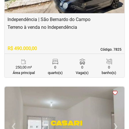
Independência | São Bernardo do Campo
Terreno à venda no Independência
R$ 490.000,00
Código. 7825
Código. 7825
250,00 m²
0
0
0
Área principal
quarto(s)
Vaga(s)
banho(s)
<
<
<
<
‹
›
Previous
Next