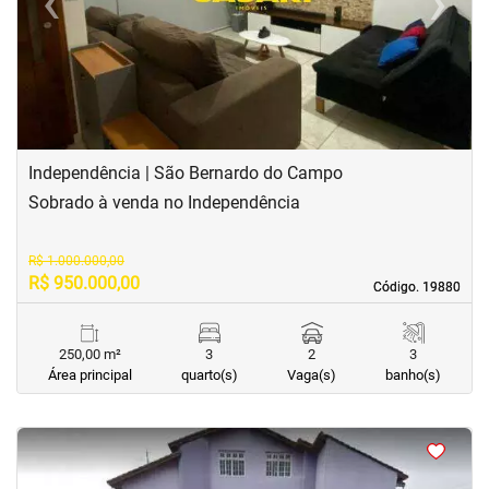
‹
›
Previous
Next
Independência | São Bernardo do Campo
Sobrado à venda no Independência
R$ 1.000.000,00
R$ 950.000,00
Código. 19880
Código. 19880
250,00 m²
3
2
3
Área principal
quarto(s)
Vaga(s)
banho(s)