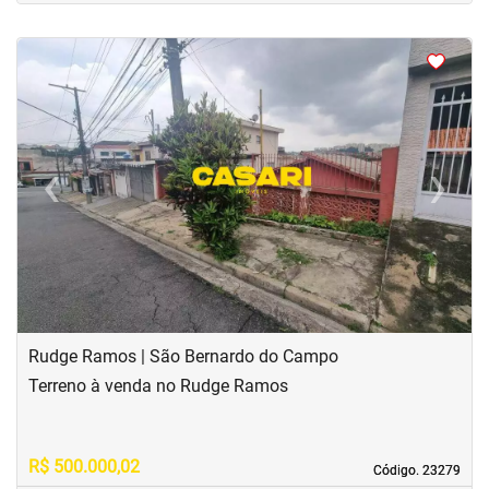
<
<
<
<
‹
›
Previous
Next
Rudge Ramos | São Bernardo do Campo
Terreno à venda no Rudge Ramos
R$ 500.000,02
Código. 23279
Código. 23279