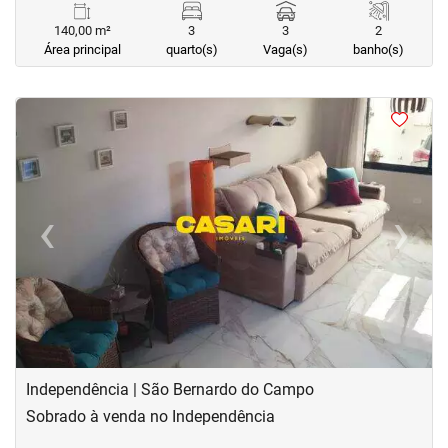
140,00 m²
3
3
2
Área principal
quarto(s)
Vaga(s)
banho(s)
<
<
<
<
‹
›
Previous
Next
Independência | São Bernardo do Campo
Sobrado à venda no Independência