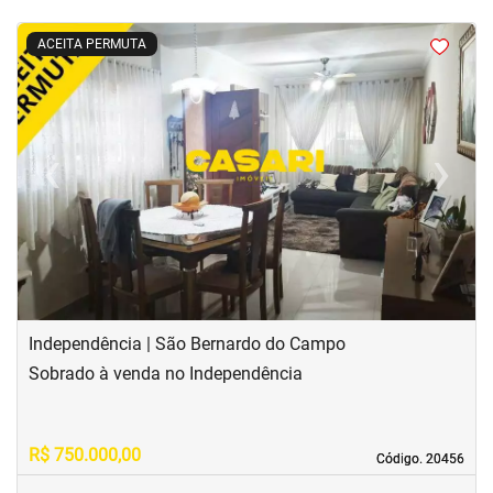
<
<
<
<
ACEITA PERMUTA
‹
›
Previous
Next
Independência | São Bernardo do Campo
Sobrado à venda no Independência
R$ 750.000,00
Código. 20456
Código. 20456