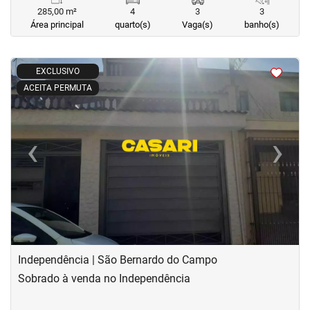
285,00 m²
4
3
3
Área principal
quarto(s)
Vaga(s)
banho(s)
<
<
<
<
EXCLUSIVO
ACEITA PERMUTA
‹
›
Previous
Next
Independência | São Bernardo do Campo
Sobrado à venda no Independência