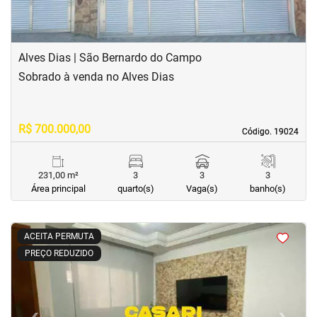
Alves Dias | São Bernardo do Campo
Sobrado à venda no Alves Dias
R$ 700.000,00
Código. 19024
Código. 19024
231,00 m²
3
3
3
Área principal
quarto(s)
Vaga(s)
banho(s)
<
<
<
<
ACEITA PERMUTA
PREÇO REDUZIDO