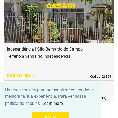
‹
›
Previous
Next
Independência | São Bernardo do Campo
Terreno à venda no Independência
R$ 850.000,00
Código. 26859
Código. 26859
Usamos cookies para personalizar conteúdos e
290,00 m²
0
0
0
melhorar a sua experiência. Para ver nossa
Área principal
quarto(s)
Vaga(s)
banho(s)
política de cookies
Learn more
Aceito