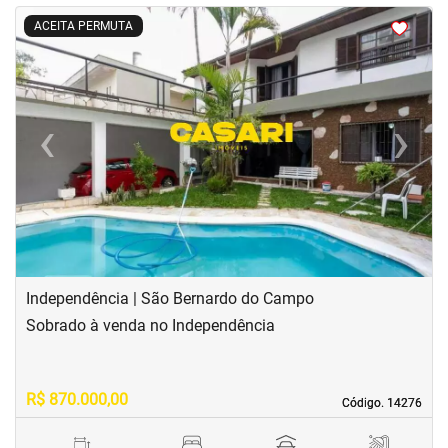
<
<
<
<
ACEITA PERMUTA
‹
›
Previous
Next
Independência | São Bernardo do Campo
Sobrado à venda no Independência
R$ 870.000,00
Código. 14276
Código. 14276