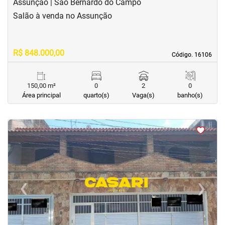
Assunção | São Bernardo do Campo
Salão à venda no Assunção
R$ 848.000,00
Código. 16106
Código. 16106
150,00 m²
0
2
0
Área principal
quarto(s)
Vaga(s)
banho(s)
<
<
<
<
‹
›
Previous
Next