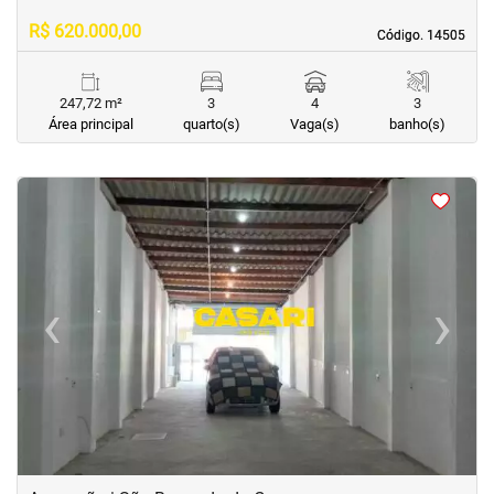
R$ 620.000,00
Código. 14505
Código. 14505
247,72 m²
3
4
3
Área principal
quarto(s)
Vaga(s)
banho(s)
<
<
<
‹
›
Previous
Next