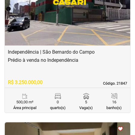
‹
›
Previous
Next
Independência | São Bernardo do Campo
Prédio à venda no Independência
R$ 3.250.000,00
Código. 21847
Código. 21847
500,00 m²
0
5
16
Área principal
quarto(s)
Vaga(s)
banho(s)
<
<
<
<