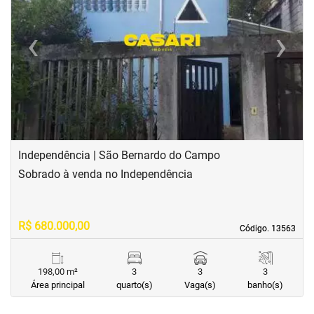
‹
›
Previous
Next
Independência | São Bernardo do Campo
Sobrado à venda no Independência
R$ 680.000,00
Código. 13563
Código. 13563
198,00 m²
3
3
3
Área principal
quarto(s)
Vaga(s)
banho(s)