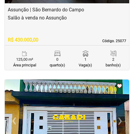
Assunção | São Bernardo do Campo
Salão à venda no Assunção
R$ 430.000,00
Código. 25077
Código. 25077
125,00 m²
0
1
2
Área principal
quarto(s)
Vaga(s)
banho(s)
<
<
<
<
‹
›
Previous
Next