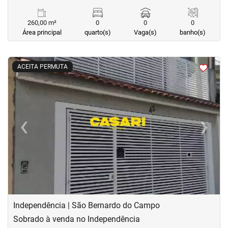
260,00 m²
0
0
0
Área principal
quarto(s)
Vaga(s)
banho(s)
<
<
<
<
ACEITA PERMUTA
‹
›
Previous
Next
Independência | São Bernardo do Campo
Sobrado à venda no Independência