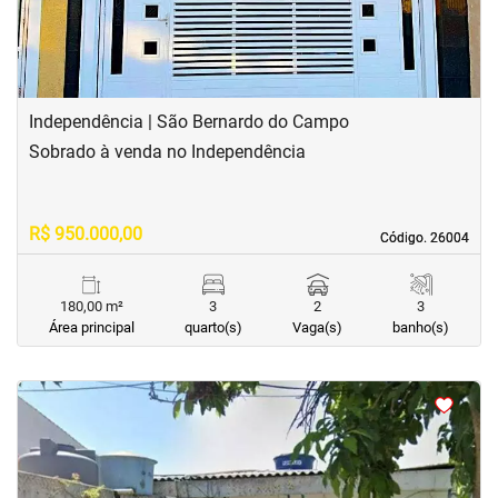
Independência | São Bernardo do Campo
Sobrado à venda no Independência
R$ 950.000,00
Código. 26004
Código. 26004
180,00 m²
3
2
3
Área principal
quarto(s)
Vaga(s)
banho(s)
<
<
<