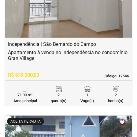
Independência | São Bernardo do Campo
Apartamento à venda no Independência no condomínio
Gran Village
R$ 579.000,00
Código. 12546
Código. 12546
71,00 m²
2
1
2
Área principal
quarto(s)
Vaga(s)
banho(s)
<
<
<
<
ACEITA PERMUTA