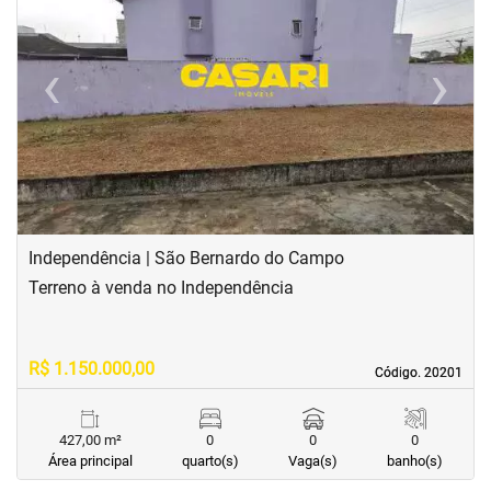
‹
›
Previous
Next
Independência | São Bernardo do Campo
Terreno à venda no Independência
R$ 1.150.000,00
Código. 20201
Código. 20201
427,00 m²
0
0
0
Área principal
quarto(s)
Vaga(s)
banho(s)