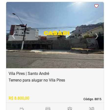
<
‹
›
Previous
Next
Vila Pires | Santo André
C
Terreno para alugar no Vila Pires
T
R$ 8.800,00
R
Código. 8815
Código. 8815