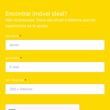
Encontrar imóvel ideal?
Não se preocupe. Deixe seu email e telefone que um
especialista irá te ajudar.
SEU NOME
*
SEU E-MAIL
*
SEU TELEFONE
*