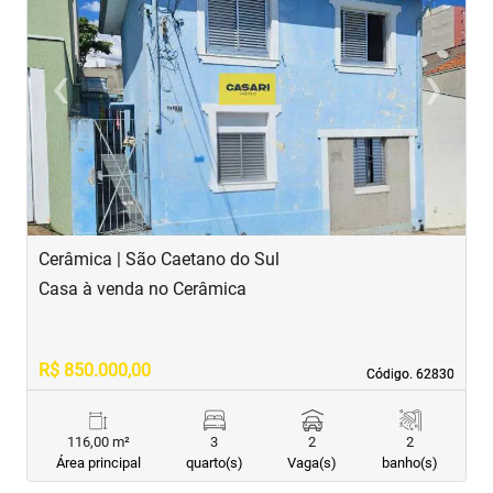
‹
›
Previous
Next
Cerâmica | São Caetano do Sul
S
Casa à venda no Cerâmica
T
R$ 850.000,00
R
Código. 62830
Código. 62830
116,00 m²
3
2
2
Área principal
quarto(s)
Vaga(s)
banho(s)