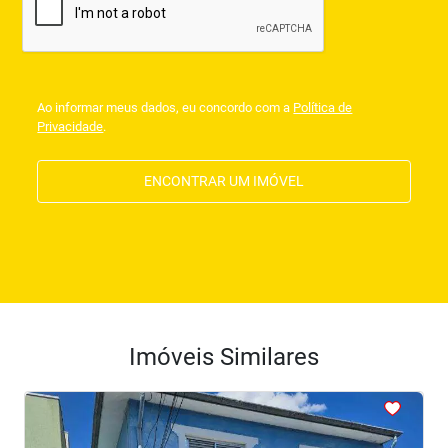
Ao informar meus dados, eu concordo com a
Política de
Privacidade
.
ENCONTRAR UM IMÓVEL
Imóveis Similares
<
<
<
<
<