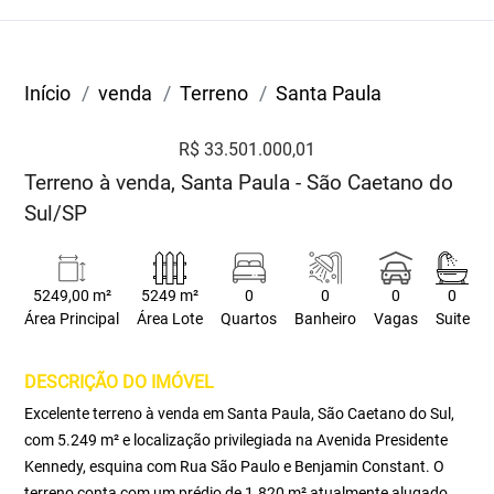
Início
venda
Terreno
Santa Paula
R$ 33.501.000,01
Terreno à venda, Santa Paula - São Caetano do
Sul/SP
5249,00 m²
5249 m²
0
0
0
0
Área Principal
Área Lote
Quartos
Banheiro
Vagas
Suite
DESCRIÇÃO DO IMÓVEL
Excelente terreno à venda em Santa Paula, São Caetano do Sul,
com 5.249 m² e localização privilegiada na Avenida Presidente
Kennedy, esquina com Rua São Paulo e Benjamin Constant. O
terreno conta com um prédio de 1.820 m² atualmente alugado