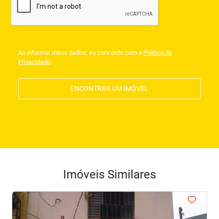
Ao informar meus dados, eu concordo com a
Política de
Privacidade
.
ENCONTRAR UM IMÓVEL
Imóveis Similares
<
<
<
<
<