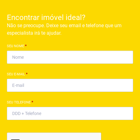
Encontrar imóvel ideal?
Não se preocupe. Deixe seu email e telefone que um
especialista irá te ajudar.
SEU NOME
*
SEU E-MAIL
*
SEU TELEFONE
*