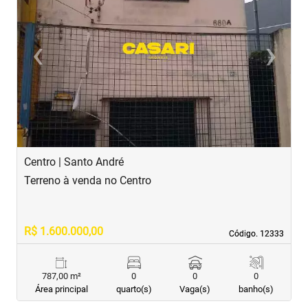
‹
›
Previous
Next
Centro | Santo André
C
Terreno à venda no Centro
T
R$ 1.600.000,00
R
Código. 12333
Código. 12333
787,00 m²
0
0
0
Área principal
quarto(s)
Vaga(s)
banho(s)