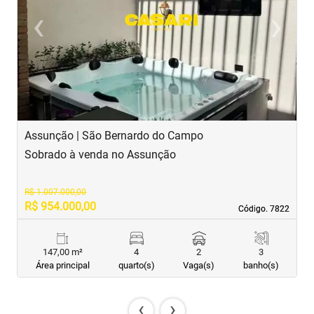
‹
›
Previous
Next
Assunção | São Bernardo do Campo
J
Sobrado à venda no Assunção
S
R$ 1.007.000,00
R$ 954.000,00
R
Código. 7822
Código. 7822
147,00 m²
4
2
3
Área principal
quarto(s)
Vaga(s)
banho(s)
‹
›