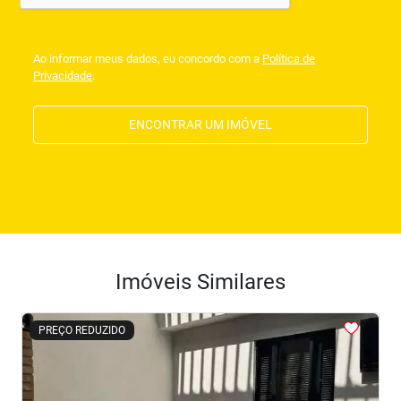
Ao informar meus dados, eu concordo com a
Política de
Privacidade
.
ENCONTRAR UM IMÓVEL
Imóveis Similares
<
<
<
<
<
PREÇO REDUZIDO