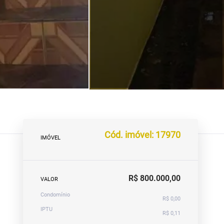
Cód. imóvel: 17970
IMÓVEL
R$ 800.000,00
VALOR
Condomínio
R$ 0,00
IPTU
R$ 0,11