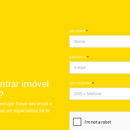
SEU NOME
*
SEU E-MAIL
*
ntrar imóvel
SEU TELEFONE
*
?
eocupe. Deixe seu email e
ue um especialista irá te