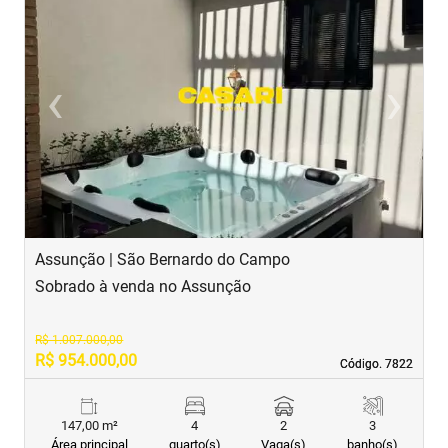
‹
›
Previous
Next
Assunção | São Bernardo do Campo
J
Sobrado à venda no Assunção
S
R$ 1.007.000,00
R$ 954.000,00
R
Código. 7822
Código. 7822
147,00 m²
4
2
3
Área principal
quarto(s)
Vaga(s)
banho(s)