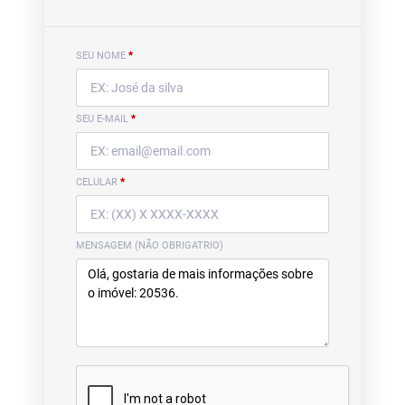
SEU NOME
*
SEU E-MAIL
*
CELULAR
*
MENSAGEM (NÃO OBRIGATRIO)