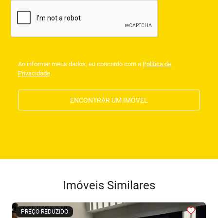
Ao informar meus dados, eu concordo com a
Política de
Privacidade
.
ENCONTRAR UM IMÓVEL
Imóveis Similares
<
<
<
<
<
PREÇO REDUZIDO