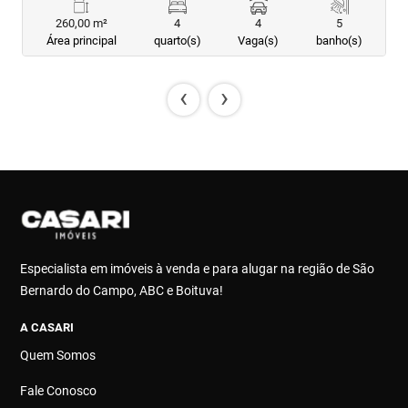
260,00 m²
4
4
5
Área principal
quarto(s)
Vaga(s)
banho(s)
‹
›
Especialista em imóveis à venda e para alugar na região de São
Bernardo do Campo, ABC e Boituva!
A CASARI
Quem Somos
Fale Conosco