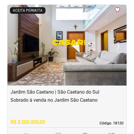
<
<
<
<
<
ACEITA PERMUTA
‹
›
Previous
Next
Jardim São Caetano | São Caetano do Sul
S
Sobrado à venda no Jardim São Caetano
S
R$ 3.200.000,00
R
Código. 18120
Código. 18120