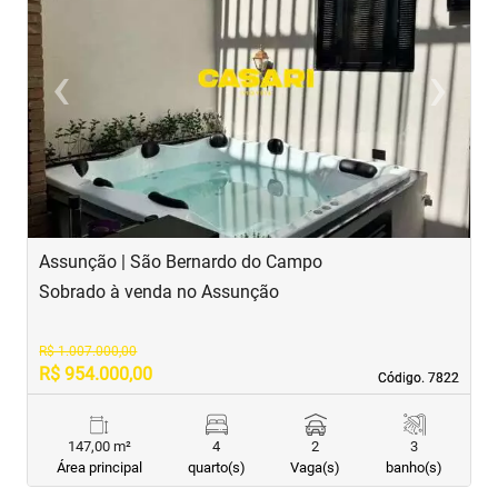
‹
›
Previous
Next
Assunção | São Bernardo do Campo
J
Sobrado à venda no Assunção
S
R$ 1.007.000,00
R$ 954.000,00
R
Código. 7822
Código. 7822
147,00 m²
4
2
3
Área principal
quarto(s)
Vaga(s)
banho(s)