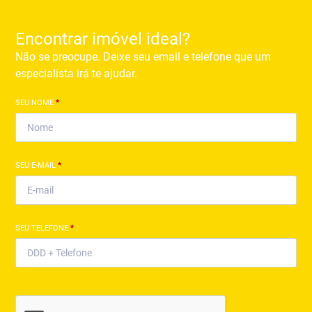
Encontrar imóvel ideal?
Não se preocupe. Deixe seu email e telefone que um
especialista irá te ajudar.
SEU NOME
*
SEU E-MAIL
*
SEU TELEFONE
*