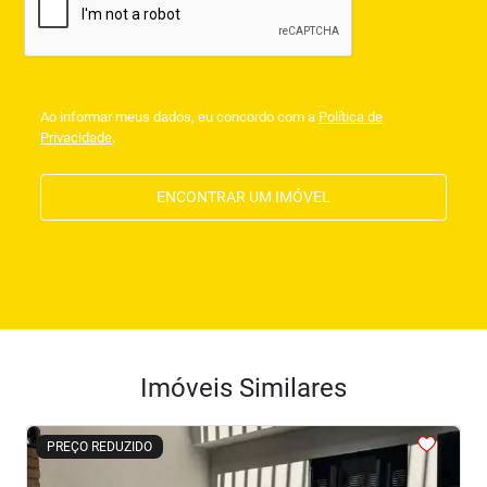
Ao informar meus dados, eu concordo com a
Política de
Privacidade
.
ENCONTRAR UM IMÓVEL
Imóveis Similares
<
<
<
<
<
PREÇO REDUZIDO