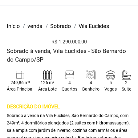
Início
venda
Sobrado
Vila Euclides
R$ 1.290.000,00
Sobrado à venda, Vila Euclides - São Bernardo
do Campo/SP
249,86 m²
126 m²
4
4
5
2
Área Principal
Área Lote
Quartos
Banheiro
Vagas
Suite
DESCRIÇÃO DO IMÓVEL
Sobrado à venda na Vila Euclides, São Bernardo do Campo, com
249m², 4 dormitórios planejados (2 suítes com hidromassagem),
sala ampla com jardim de inverno, cozinha com armários e área
gourmet com churrasqueira coberta. Banheiros reformados,