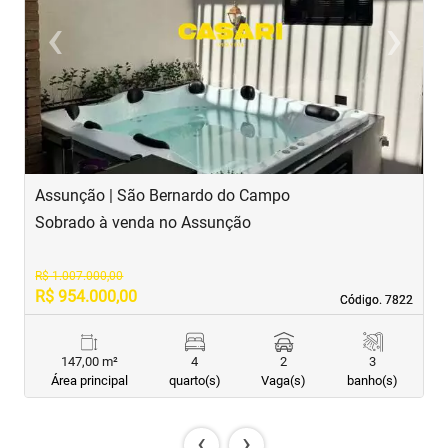
‹
›
Previous
Next
Assunção | São Bernardo do Campo
J
Sobrado à venda no Assunção
S
R$ 1.007.000,00
R$ 954.000,00
R
Código. 7822
Código. 7822
147,00 m²
4
2
3
Área principal
quarto(s)
Vaga(s)
banho(s)
‹
›