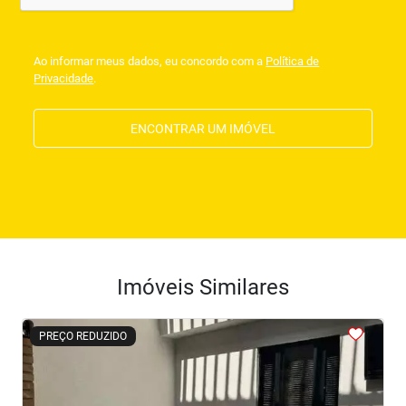
Ao informar meus dados, eu concordo com a
Política de
Privacidade
.
ENCONTRAR UM IMÓVEL
Imóveis Similares
<
<
<
<
<
PREÇO REDUZIDO