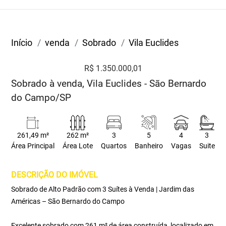
Início
venda
Sobrado
Vila Euclides
R$ 1.350.000,01
Sobrado à venda, Vila Euclides - São Bernardo
do Campo/SP
261,49 m²
262 m²
3
5
4
3
Área Principal
Área Lote
Quartos
Banheiro
Vagas
Suite
DESCRIÇÃO DO IMÓVEL
Sobrado de Alto Padrão com 3 Suítes à Venda | Jardim das
Américas – São Bernardo do Campo
Excelente sobrado com 261 m² de área construída, localizado em