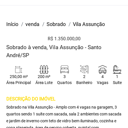
Início
venda
Sobrado
Vila Assunção
R$ 1.350.000,00
Sobrado à venda, Vila Assunção - Santo
André/SP
250,00 m²
200 m²
3
2
4
1
Área Principal
Área Lote
Quartos
Banheiro
Vagas
Suite
DESCRIÇÃO DO IMÓVEL
Sobrado na Vila Assunção - Amplo com 4 vagas na garagem, 3
quartos sendo 1 suíte com sacada, sala 2 ambientes com sacada
e jardim de inverno com teto de vidro bem iluminado, cozinha e
copa planejada, área de serviço coberta, quintal com