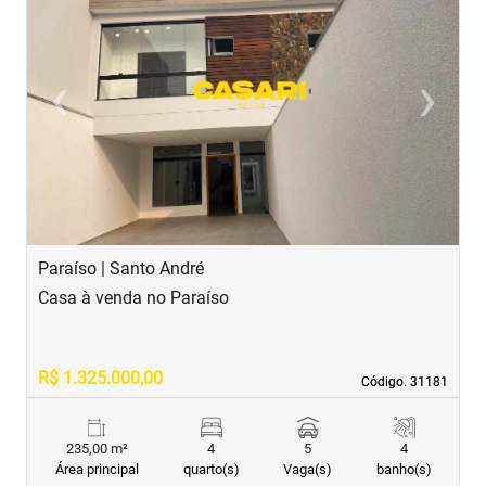
‹
›
Previous
Next
Paraíso | Santo André
J
Casa à venda no Paraíso
C
R$ 1.325.000,00
R
Código. 31181
Código. 31181
235,00 m²
4
5
4
Área principal
quarto(s)
Vaga(s)
banho(s)