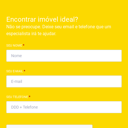
Encontrar imóvel ideal?
Não se preocupe. Deixe seu email e telefone que um
especialista irá te ajudar.
SEU NOME
*
SEU E-MAIL
*
SEU TELEFONE
*