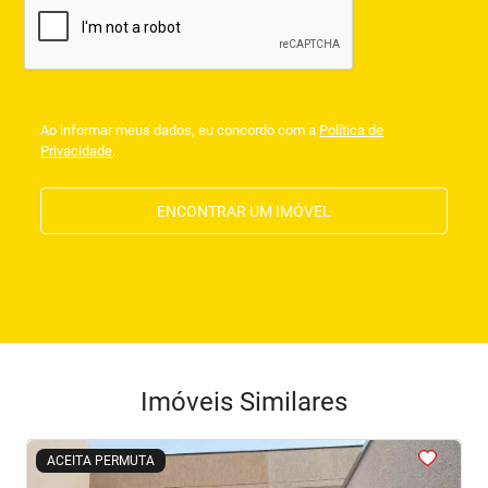
Ao informar meus dados, eu concordo com a
Política de
Privacidade
.
ENCONTRAR UM IMÓVEL
Imóveis Similares
<
<
<
<
<
ACEITA PERMUTA