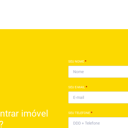
SEU NOME
*
SEU E-MAIL
*
ntrar imóvel
SEU TELEFONE
*
?