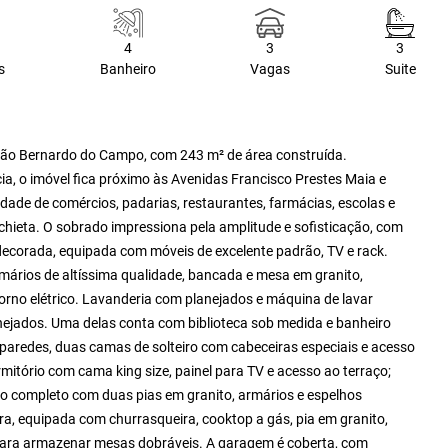
4
3
3
s
Banheiro
Vagas
Suite
São Bernardo do Campo, com 243 m² de área construída.
cia, o imóvel fica próximo às Avenidas Francisco Prestes Maia e
dade de comércios, padarias, restaurantes, farmácias, escolas e
chieta. O sobrado impressiona pela amplitude e sofisticação, com
e decorada, equipada com móveis de excelente padrão, TV e rack.
ários de altíssima qualidade, bancada e mesa em granito,
orno elétrico. Lavanderia com planejados e máquina de lavar
anejados. Uma delas conta com biblioteca sob medida e banheiro
paredes, duas camas de solteiro com cabeceiras especiais e acesso
mitório com cama king size, painel para TV e acesso ao terraço;
ro completo com duas pias em granito, armários e espelhos
, equipada com churrasqueira, cooktop a gás, pia em granito,
o para armazenar mesas dobráveis. A garagem é coberta, com