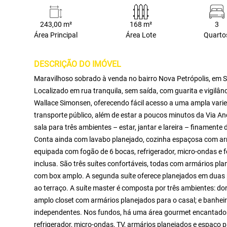
243,00 m²
168 m²
3
Área Principal
Área Lote
Quarto
DESCRIÇÃO DO IMÓVEL
Maravilhoso sobrado à venda no bairro Nova Petrópolis, em 
Localizado em rua tranquila, sem saída, com guarita e vigilân
Wallace Simonsen, oferecendo fácil acesso a uma ampla varie
transporte público, além de estar a poucos minutos da Via An
sala para três ambientes – estar, jantar e lareira – finament
Conta ainda com lavabo planejado, cozinha espaçosa com arm
equipada com fogão de 6 bocas, refrigerador, micro-ondas e f
inclusa. São três suítes confortáveis, todas com armários pl
com box amplo. A segunda suíte oferece planejados em duas 
ao terraço. A suíte master é composta por três ambientes: dor
amplo closet com armários planejados para o casal; e banhei
independentes. Nos fundos, há uma área gourmet encantadora
refrigerador, micro-ondas, TV, armários planejados e espaç