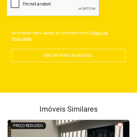
Ao informar meus dados, eu concordo com a
Política de
Privacidade
.
ENCONTRAR UM IMÓVEL
Imóveis Similares
<
<
<
<
<
PREÇO REDUZIDO