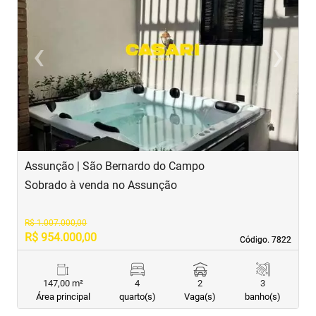
‹
›
Previous
Next
Assunção | São Bernardo do Campo
J
Sobrado à venda no Assunção
S
R$ 1.007.000,00
R$ 954.000,00
R
Código. 7822
Código. 7822
147,00 m²
4
2
3
Área principal
quarto(s)
Vaga(s)
banho(s)