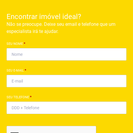
Encontrar imóvel ideal?
Não se preocupe. Deixe seu email e telefone que um
especialista irá te ajudar.
SEU NOME
*
SEU E-MAIL
*
SEU TELEFONE
*