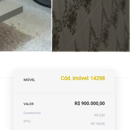
Cód. imóvel: 14298
IMÓVEL
R$ 900.000,00
VALOR
Condomínio
R$ 0,00
IPTU
R$ 160,00