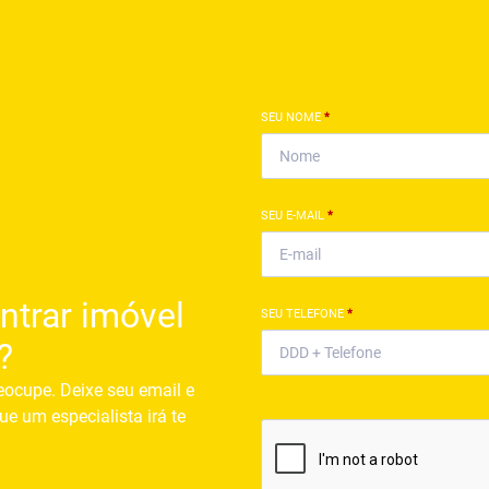
SEU NOME
*
SEU E-MAIL
*
ntrar imóvel
SEU TELEFONE
*
?
eocupe. Deixe seu email e
ue um especialista irá te