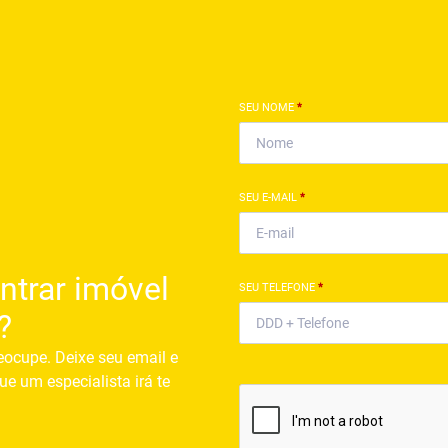
SEU NOME
*
SEU E-MAIL
*
ntrar imóvel
SEU TELEFONE
*
?
eocupe. Deixe seu email e
ue um especialista irá te