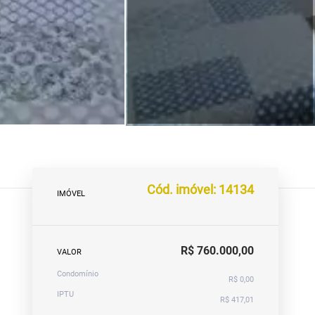
Cód. imóvel: 14134
IMÓVEL
R$ 760.000,00
VALOR
Condomínio
R$ 0,00
IPTU
R$ 417,01