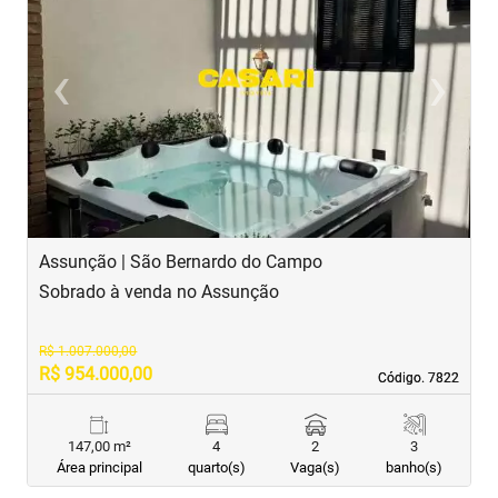
‹
›
Previous
Next
Assunção | São Bernardo do Campo
J
Sobrado à venda no Assunção
S
R$ 1.007.000,00
R$ 954.000,00
R
Código. 7822
Código. 7822
147,00 m²
4
2
3
Área principal
quarto(s)
Vaga(s)
banho(s)