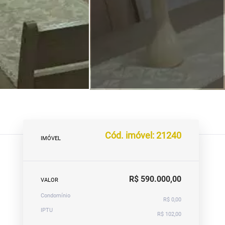
Cód. imóvel: 21240
IMÓVEL
R$ 590.000,00
VALOR
Condomínio
R$ 0,00
IPTU
R$ 102,00