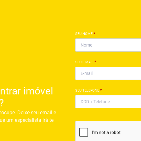
SEU NOME
*
SEU E-MAIL
*
ntrar imóvel
SEU TELEFONE
*
?
eocupe. Deixe seu email e
ue um especialista irá te