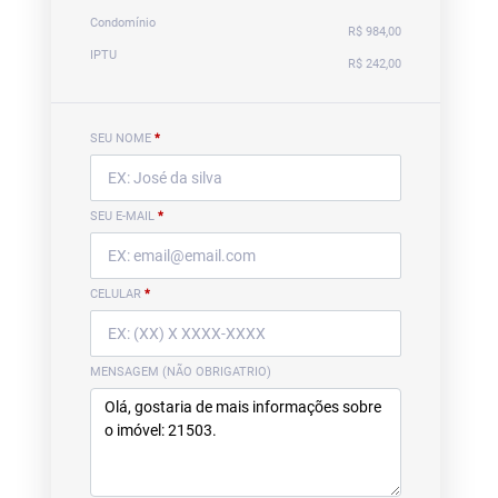
Condomínio
R$ 984,00
IPTU
R$ 242,00
SEU NOME
*
SEU E-MAIL
*
CELULAR
*
MENSAGEM (NÃO OBRIGATRIO)