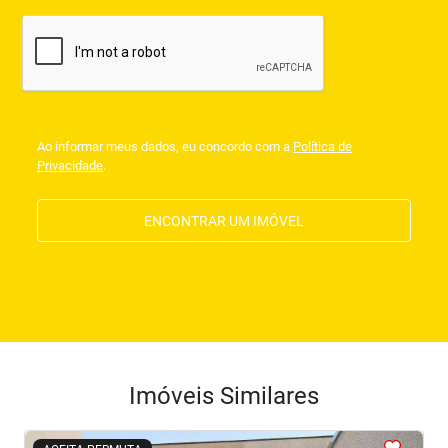
Ao informar meus dados, eu concordo com a
Política de
Privacidade
.
ENCONTRAR UM IMÓVEL
Imóveis Similares
<
<
<
<
<