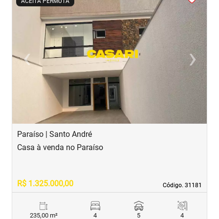
ACEITA PERMUTA
‹
›
Previous
Next
Paraíso | Santo André
J
Casa à venda no Paraíso
C
R$ 1.325.000,00
R
Código. 31181
Código. 31181
235,00 m²
4
5
4