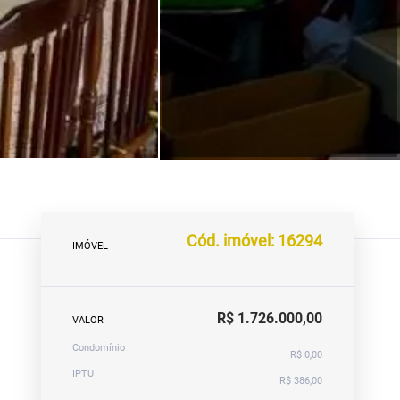
Cód. imóvel: 16294
IMÓVEL
R$ 1.726.000,00
VALOR
Condomínio
R$ 0,00
IPTU
R$ 386,00