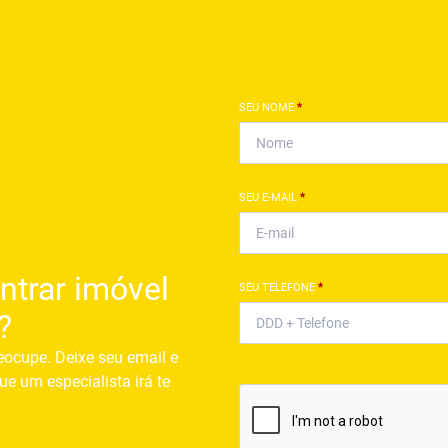
SEU NOME
*
SEU E-MAIL
*
ntrar imóvel
SEU TELEFONE
*
?
eocupe. Deixe seu email e
ue um especialista irá te