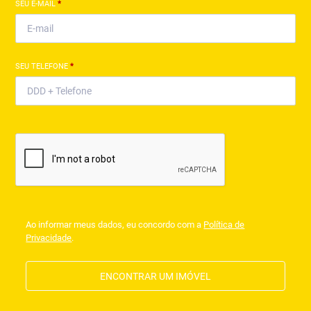
SEU E-MAIL
*
SEU TELEFONE
*
Ao informar meus dados, eu concordo com a
Política de
Privacidade
.
ENCONTRAR UM IMÓVEL