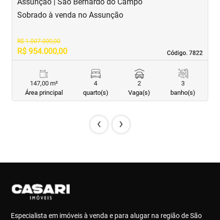
Assunção | São Bernardo do Campo
J
Sobrado à venda no Assunção
S
R$ 1.007.000,00
R$ 954.000,00
R
Código. 7822
Código. 7822
147,00 m²
4
2
3
Área principal
quarto(s)
Vaga(s)
banho(s)
‹
›
Especialista em imóveis à venda e para alugar na região de São