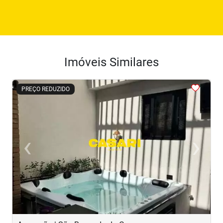
Imóveis Similares
<
<
<
<
<
PREÇO REDUZIDO
‹
›
Previous
Next