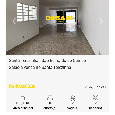
‹
›
Previous
Next
Santa Terezinha | São Bernardo do Campo
C
Salão à venda no Santa Terezinha
S
R$ 400.000,00
R
Código. 11727
Código. 11727
105,00 m²
0
2
2
Área principal
quarto(s)
Vaga(s)
banho(s)