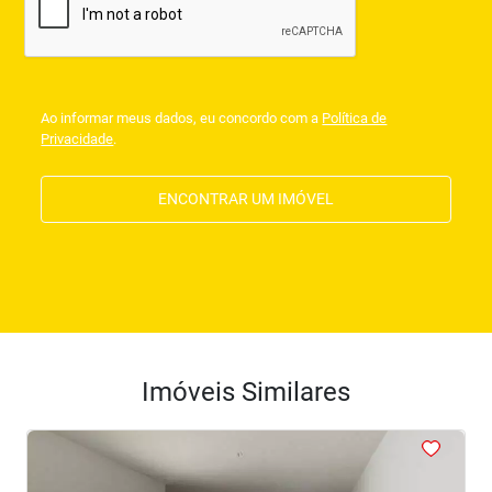
Ao informar meus dados, eu concordo com a
Política de
Privacidade
.
ENCONTRAR UM IMÓVEL
Imóveis Similares
<
<
<
<
<