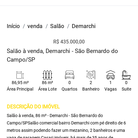
Início
venda
Salão
Demarchi
R$ 435.000,00
Salão à venda, Demarchi - São Bernardo do
Campo/SP
86,95 m²
86 m²
0
2
1
0
Área Principal
Área Lote
Quartos
Banheiro
Vagas
Suite
DESCRIÇÃO DO IMÓVEL
Salão à venda, 86 m² - Demarchi - São Bernardo do
Campo/SPSalão comercial bairro Demarchi com pé direito de 6
metros assim podendo fazer um mezanino, 2 banheiros e uma
vaga de garagem Casari imóveis, há mais de 35 anos de