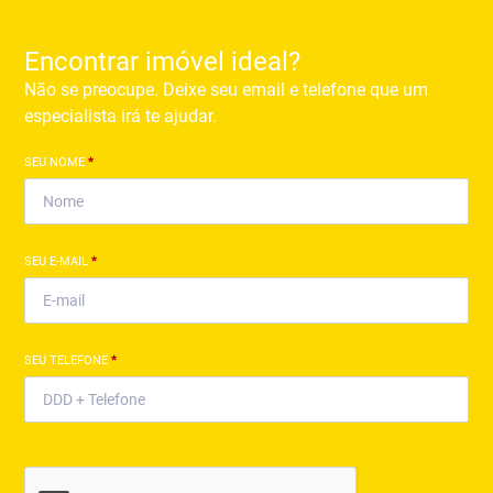
Encontrar imóvel ideal?
Não se preocupe. Deixe seu email e telefone que um
especialista irá te ajudar.
SEU NOME
*
SEU E-MAIL
*
SEU TELEFONE
*