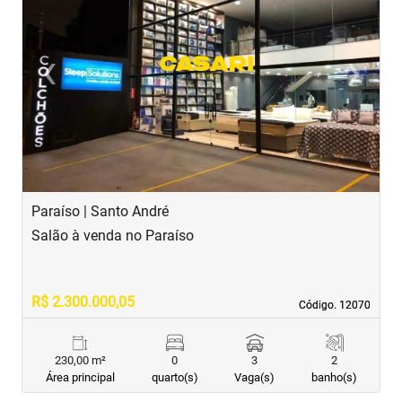
‹
›
Previous
Next
Paraíso | Santo André
C
Salão à venda no Paraíso
S
R$ 2.300.000,05
R
Código. 12070
Código. 12070
230,00 m²
0
3
2
Área principal
quarto(s)
Vaga(s)
banho(s)