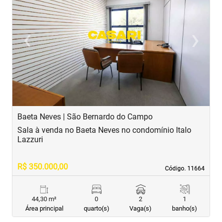
‹
›
Previous
Next
Baeta Neves | São Bernardo do Campo
C
Sala à venda no Baeta Neves no condomínio Italo
S
Lazzuri
R$ 350.000,00
R
Código. 11664
Código. 11664
44,30 m²
0
2
1
Área principal
quarto(s)
Vaga(s)
banho(s)