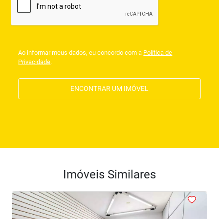
Ao informar meus dados, eu concordo com a
Política de
Privacidade
.
ENCONTRAR UM IMÓVEL
Imóveis Similares
<
<
<
<
<