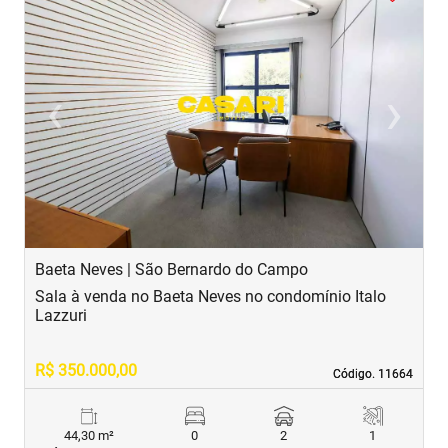
‹
›
Previous
Next
Baeta Neves | São Bernardo do Campo
C
Sala à venda no Baeta Neves no condomínio Italo
S
Lazzuri
R$ 350.000,00
R
Código. 11664
Código. 11664
44,30 m²
0
2
1