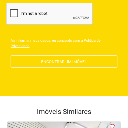
Ao informar meus dados, eu concordo com a
Política de
Privacidade
.
ENCONTRAR UM IMÓVEL
Imóveis Similares
<
<
<
<
<