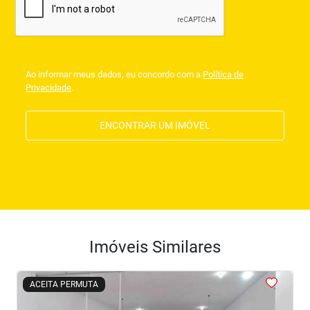
Ao informar meus dados, eu concordo com a
Política de
Privacidade
.
ENCONTRAR UM IMÓVEL
Imóveis Similares
<
<
<
<
<
ACEITA PERMUTA