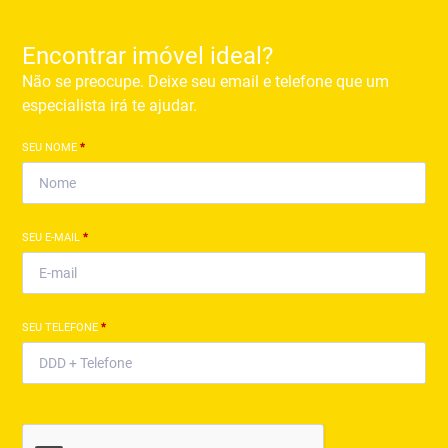
Encontrar imóvel ideal?
Não se preocupe. Deixe seu email e telefone que um
especialista irá te ajudar.
SEU NOME
*
SEU E-MAIL
*
SEU TELEFONE
*