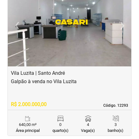
‹
›
Previous
Next
Vila Luzita | Santo André
V
Galpão à venda no Vila Luzita
G
R$ 2.000.000,00
R
Código. 12293
Código. 12293
640,00 m²
0
4
3
Área principal
quarto(s)
Vaga(s)
banho(s)