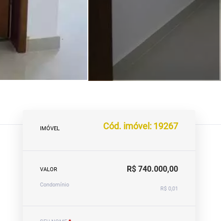
Cód. imóvel: 19267
IMÓVEL
R$ 740.000,00
VALOR
Condomínio
R$ 0,01