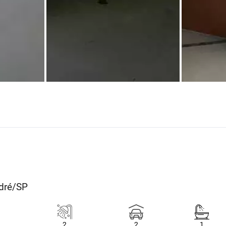
ndré/SP
2
2
1