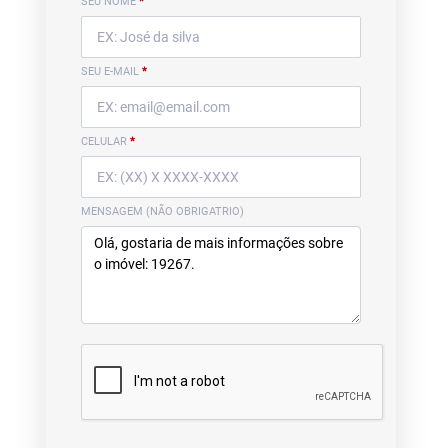
SEU NOME
*
SEU E-MAIL
*
CELULAR
*
MENSAGEM (NÃO OBRIGATRIO)