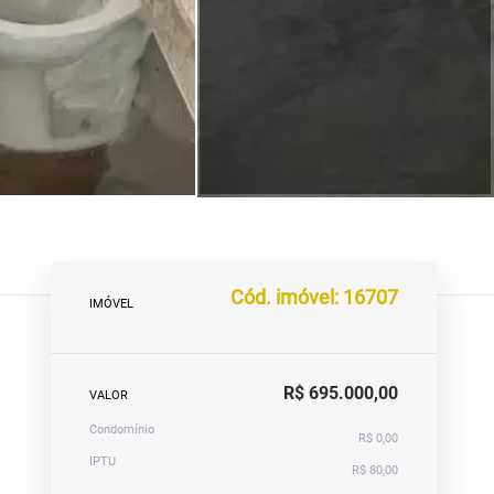
Cód. imóvel: 16707
IMÓVEL
R$ 695.000,00
VALOR
Condomínio
R$ 0,00
IPTU
R$ 80,00