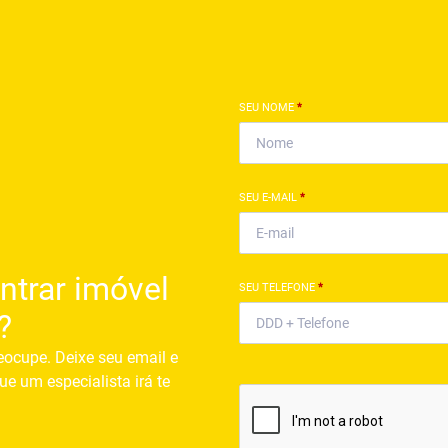
SEU NOME
*
SEU E-MAIL
*
ntrar imóvel
SEU TELEFONE
*
?
eocupe. Deixe seu email e
ue um especialista irá te