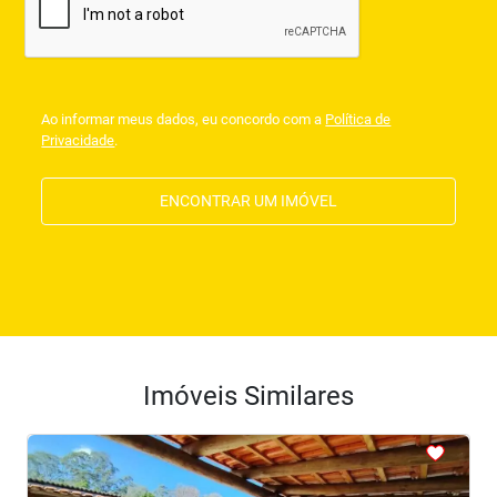
Ao informar meus dados, eu concordo com a
Política de
Privacidade
.
ENCONTRAR UM IMÓVEL
Imóveis Similares
<
<
<
<
<