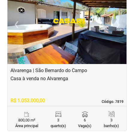
‹
›
Previous
Next
Alvarenga | São Bernardo do Campo
C
Casa à venda no Alvarenga
C
R$ 1.053.000,00
R
Código. 7819
Código. 7819
800,00 m²
3
6
3
Área principal
quarto(s)
Vaga(s)
banho(s)