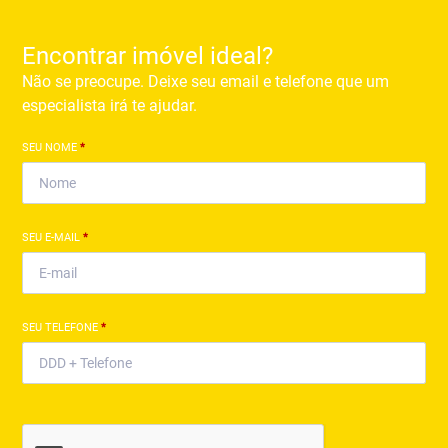
Encontrar imóvel ideal?
Não se preocupe. Deixe seu email e telefone que um
especialista irá te ajudar.
SEU NOME
*
SEU E-MAIL
*
SEU TELEFONE
*