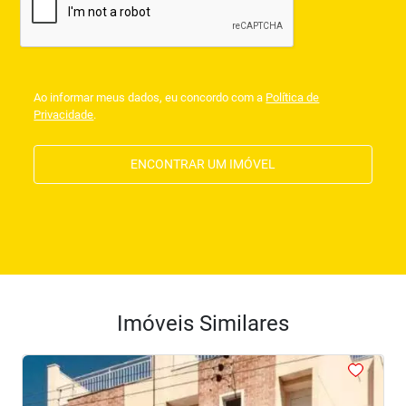
Ao informar meus dados, eu concordo com a
Política de
Privacidade
.
ENCONTRAR UM IMÓVEL
Imóveis Similares
<
<
<
<
<