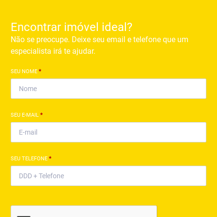
Encontrar imóvel ideal?
Não se preocupe. Deixe seu email e telefone que um
especialista irá te ajudar.
SEU NOME
*
SEU E-MAIL
*
SEU TELEFONE
*