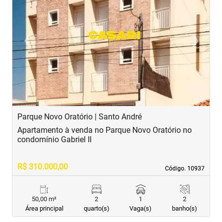
‹
›
Previous
Next
Parque Novo Oratório | Santo André
C
Apartamento à venda no Parque Novo Oratório no
A
condomínio Gabriel Il
B
R$ 310.000,00
R
Código. 10937
Código. 10937
50,00 m²
2
1
2
Área principal
quarto(s)
Vaga(s)
banho(s)