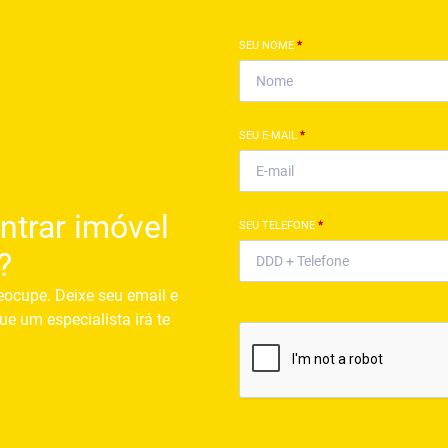
SEU NOME
*
SEU E-MAIL
*
ntrar imóvel
SEU TELEFONE
*
?
eocupe. Deixe seu email e
ue um especialista irá te