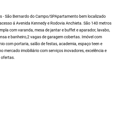
ides - São Bernardo do Campo/SPApartamento bem localizado
l acesso á Avenida Kennedy e Rodovia Anchieta. São 140 metros
ampla com varanda, mesa de jantar e buffet e aparador, lavabo,
pensa e banheiro,2 vagas de garagem cobertas. Imóvel com
io com portaria, salão de festas, academia, espaço teen e
 no mercado imobiliário com serviços inovadores, excelência e
 ofertas.