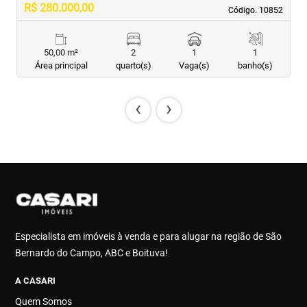
R$ 280.000,00
R
Código. 10852
Código. 10852
50,00 m²
2
1
1
Área principal
quarto(s)
Vaga(s)
banho(s)
‹
›
Especialista em imóveis à venda e para alugar na região de São
Bernardo do Campo, ABC e Boituva!
A CASARI
Quem Somos