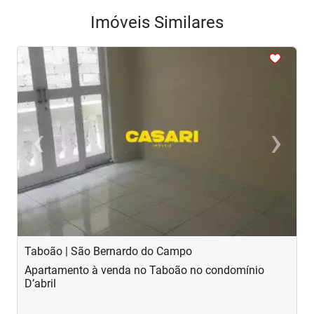
Imóveis Similares
<
<
<
<
<
‹
›
Previous
Next
Taboão | São Bernardo do Campo
C
Apartamento à venda no Taboão no condomínio
A
D’abril
c