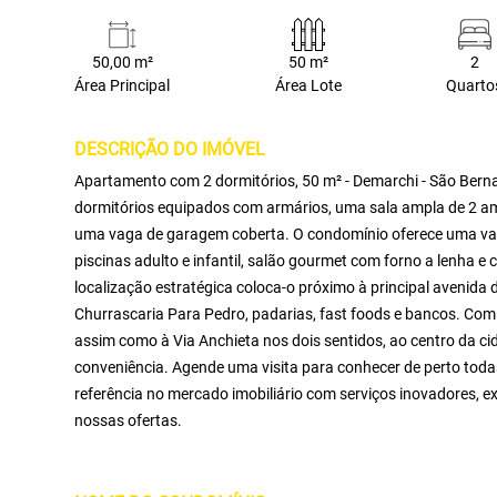
50,00 m²
50 m²
2
Área Principal
Área Lote
Quarto
DESCRIÇÃO DO IMÓVEL
Apartamento com 2 dormitórios, 50 m² - Demarchi - São Ber
dormitórios equipados com armários, uma sala ampla de 2 am
uma vaga de garagem coberta. O condomínio oferece uma vari
piscinas adulto e infantil, salão gourmet com forno a lenha 
localização estratégica coloca-o próximo à principal avenid
Churrascaria Para Pedro, padarias, fast foods e bancos. Com f
assim como à Via Anchieta nos dois sentidos, ao centro da ci
conveniência. Agende uma visita para conhecer de perto toda
referência no mercado imobiliário com serviços inovadores, e
nossas ofertas.