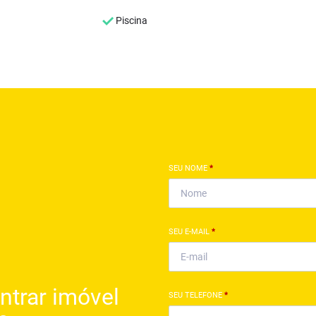
Piscina
SEU NOME
*
SEU E-MAIL
*
ntrar imóvel
SEU TELEFONE
*