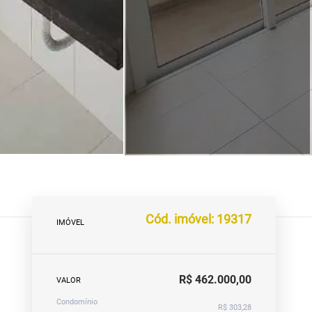
Cód. imóvel: 19317
IMÓVEL
R$ 462.000,00
VALOR
Condomínio
R$ 303,28