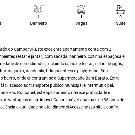
1
1
0
s
Banheiro
Vagas
Suite
nardo do Campo/SP.Este excelente apartamento conta com 2
bientes (estar e jantar) com sacada, banheiro, cozinha espaçosa e
edade de comodidades, incluindo salão de festas, salão de jogos,
e churrasqueira, academia, brinquedoteca e playground. Sua
a do bairro, onde encontram-se o Supermercado Bem Barato, Extra,
ácil acesso ao transporte público municipal e intermunicipal,
dade e ao Rodoanel, este apartamento oferece praticidade e
s as vantagens deste imóvel.Casari Imóveis, há mais de 35 anos de
xcelência e qualidade no atendimento!Acesse nosso site e confira