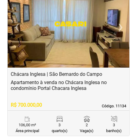
‹
›
Previous
Next
Chácara Inglesa | São Bernardo do Campo
C
Apartamento à venda no Chácara Inglesa no
A
condomínio Portal Chacara Inglesa
R
R$ 700.000,00
R
Código. 11134
Código. 11134
106,00 m²
3
2
3
Área principal
quarto(s)
Vaga(s)
banho(s)