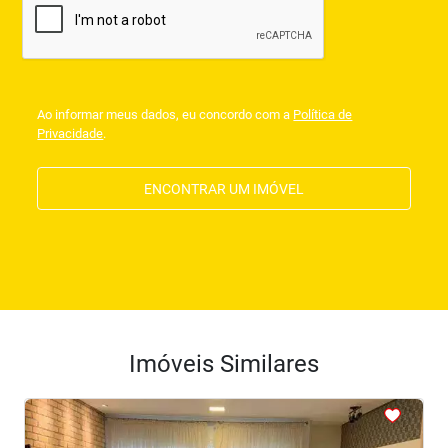
Ao informar meus dados, eu concordo com a
Política de
Privacidade
.
ENCONTRAR UM IMÓVEL
Imóveis Similares
<
<
<
<
<