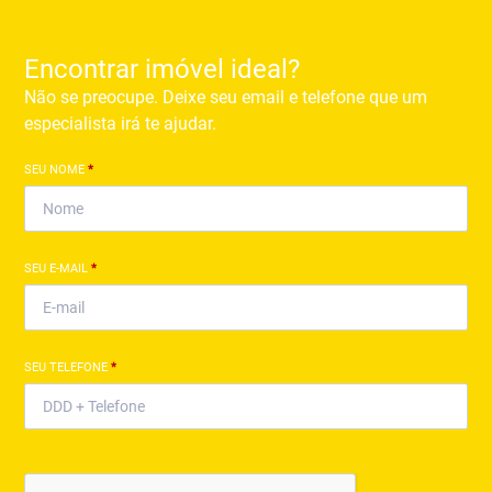
Encontrar imóvel ideal?
Não se preocupe. Deixe seu email e telefone que um
especialista irá te ajudar.
SEU NOME
*
SEU E-MAIL
*
SEU TELEFONE
*