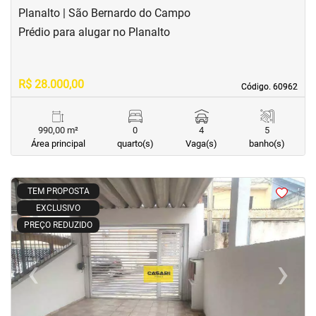
Planalto | São Bernardo do Campo
Prédio para alugar no Planalto
R$ 28.000,00
Código. 60962
Código. 60962
990,00 m²
0
4
5
Área principal
quarto(s)
Vaga(s)
banho(s)
<
<
<
<
TEM PROPOSTA
EXCLUSIVO
PREÇO REDUZIDO
‹
›
Previous
Next