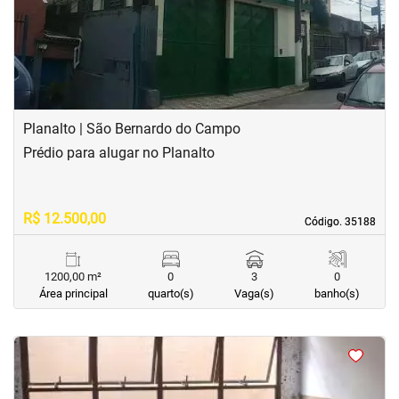
Planalto | São Bernardo do Campo
Prédio para alugar no Planalto
R$ 12.500,00
Código. 35188
Código. 35188
1200,00 m²
0
3
0
Área principal
quarto(s)
Vaga(s)
banho(s)
<
<
<
<