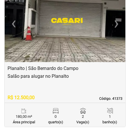
‹
›
Previous
Next
Planalto | São Bernardo do Campo
Salão para alugar no Planalto
R$ 12.500,00
Código. 41373
Código. 41373
180,00 m²
0
2
1
Área principal
quarto(s)
Vaga(s)
banho(s)