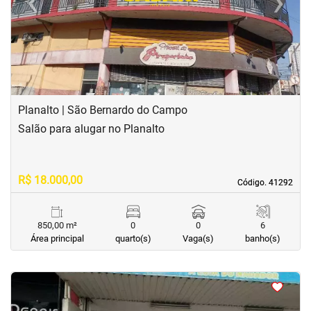
‹
›
Previous
Next
Planalto | São Bernardo do Campo
Salão para alugar no Planalto
R$ 18.000,00
Código. 41292
Código. 41292
850,00 m²
0
0
6
Área principal
quarto(s)
Vaga(s)
banho(s)
<
<
<
<