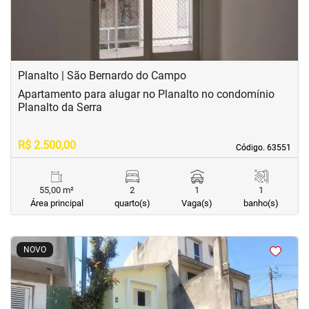
Planalto | São Bernardo do Campo
Apartamento para alugar no Planalto no condomínio
Planalto da Serra
R$ 2.500,00
Código. 63551
Código. 63551
55,00 m²
2
1
1
Área principal
quarto(s)
Vaga(s)
banho(s)
<
<
<
<
NOVO