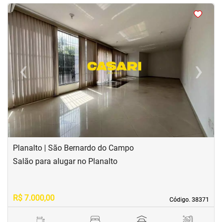
<
<
<
<
‹
›
Previous
Next
Planalto | São Bernardo do Campo
Salão para alugar no Planalto
R$ 7.000,00
Código. 38371
Código. 38371