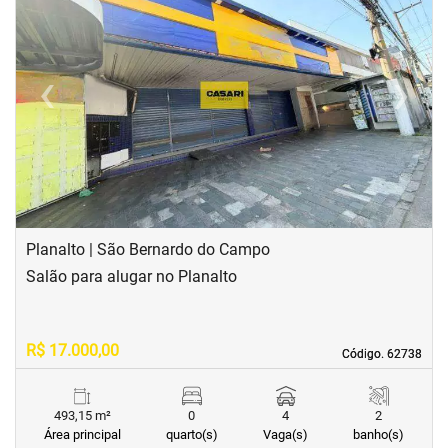
‹
›
Previous
Next
Planalto | São Bernardo do Campo
Salão para alugar no Planalto
R$ 17.000,00
Código. 62738
Código. 62738
493,15 m²
0
4
2
Área principal
quarto(s)
Vaga(s)
banho(s)