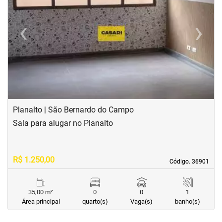
‹
›
Previous
Next
Planalto | São Bernardo do Campo
Sala para alugar no Planalto
R$ 1.250,00
Código. 36901
Código. 36901
35,00 m²
0
0
1
Área principal
quarto(s)
Vaga(s)
banho(s)