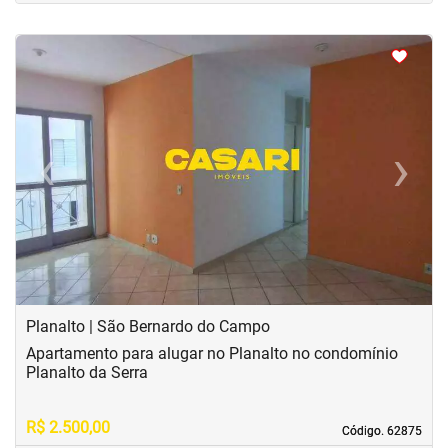
<
<
<
<
‹
›
Previous
Next
Planalto | São Bernardo do Campo
Apartamento para alugar no Planalto no condomínio
Planalto da Serra
R$ 2.500,00
Código. 62875
Código. 62875