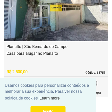
‹
›
Previous
Next
Planalto | São Bernardo do Campo
Casa para alugar no Planalto
R$ 2.500,00
Código. 63753
Código. 63753
Usamos cookies para personalizar conteúdos e
84,00 m²
1
1
1
melhorar a sua experiência. Para ver nossa
Área principal
quarto(s)
Vaga(s)
banho(s)
política de cookies
Learn more
Aceito