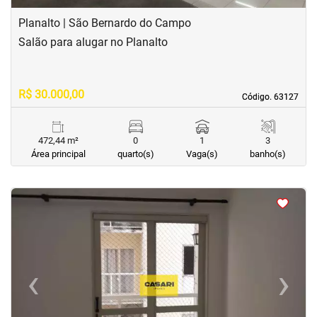
Planalto | São Bernardo do Campo
Salão para alugar no Planalto
R$ 30.000,00
Código. 63127
Código. 63127
472,44 m²
0
1
3
Área principal
quarto(s)
Vaga(s)
banho(s)
<
<
<
<
‹
›
Previous
Next