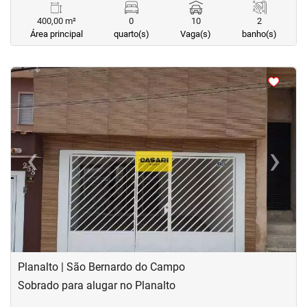
400,00 m²
0
10
2
Área principal
quarto(s)
Vaga(s)
banho(s)
<
<
<
<
‹
›
Previous
Next
Planalto | São Bernardo do Campo
Sobrado para alugar no Planalto