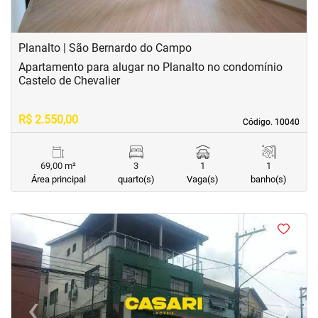
Planalto | São Bernardo do Campo
Apartamento para alugar no Planalto no condomínio
Castelo de Chevalier
R$ 2.550,00
Código. 10040
Código. 10040
69,00 m²
3
1
1
Área principal
quarto(s)
Vaga(s)
banho(s)
<
<
<
<
‹
›
Previous
Next