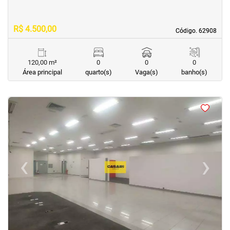
R$ 4.500,00
Código. 62908
Código. 62908
120,00 m²
0
0
0
Área principal
quarto(s)
Vaga(s)
banho(s)
<
<
<
<
‹
›
Previous
Next