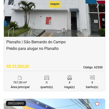
‹
›
Previous
Next
Planalto | São Bernardo do Campo
Prédio para alugar no Planalto
R$ 35.000,00
Código. 62350
Código. 62350
767,00 m²
0
4
4
Área principal
quarto(s)
Vaga(s)
banho(s)
<
<
<
EXCLUSIVO