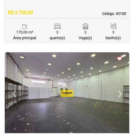
R$ 3.700,00
Código. 42100
Código. 42100
170,00 m²
3
2
3
Área principal
quarto(s)
Vaga(s)
banho(s)
<
<
<
<
‹
›
Previous
Next