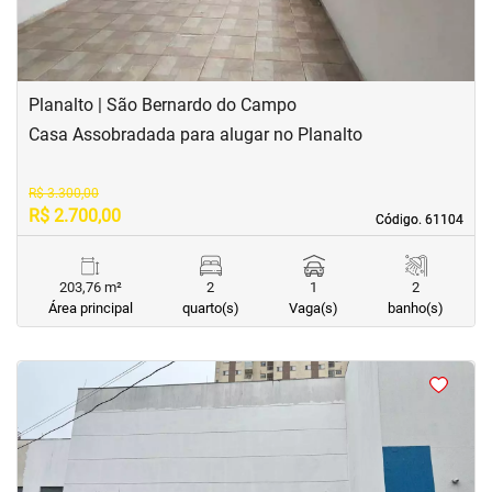
Planalto | São Bernardo do Campo
Casa Assobradada para alugar no Planalto
R$ 3.300,00
R$ 2.700,00
Código. 61104
Código. 61104
203,76 m²
2
1
2
Área principal
quarto(s)
Vaga(s)
banho(s)
<
<
<
<