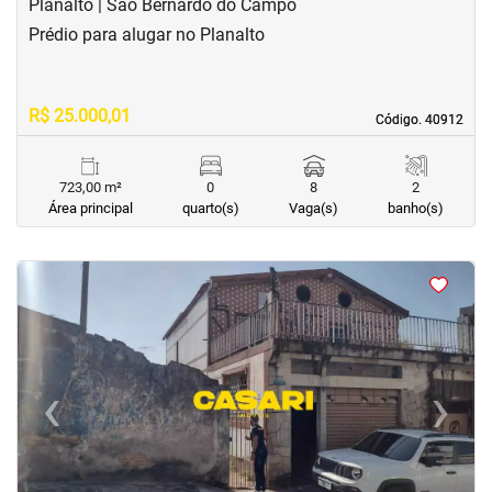
Planalto | São Bernardo do Campo
Prédio para alugar no Planalto
R$ 25.000,01
Código. 40912
Código. 40912
723,00 m²
0
8
2
Área principal
quarto(s)
Vaga(s)
banho(s)
<
<
<
<
‹
›
Previous
Next