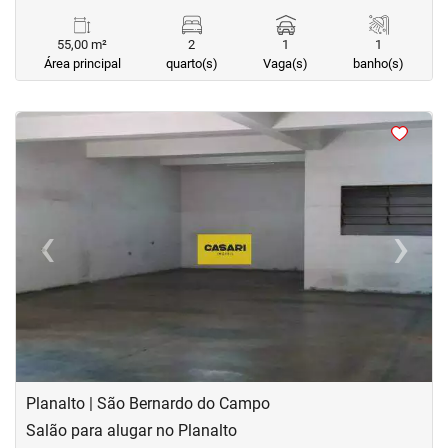
55,00 m²
2
1
1
Área principal
quarto(s)
Vaga(s)
banho(s)
<
<
<
<
‹
›
Previous
Next
Planalto | São Bernardo do Campo
Salão para alugar no Planalto