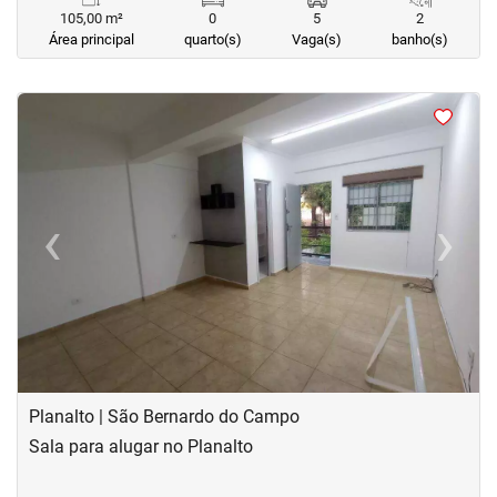
105,00 m²
0
5
2
Área principal
quarto(s)
Vaga(s)
banho(s)
<
<
<
<
‹
›
Previous
Next
Planalto | São Bernardo do Campo
Sala para alugar no Planalto