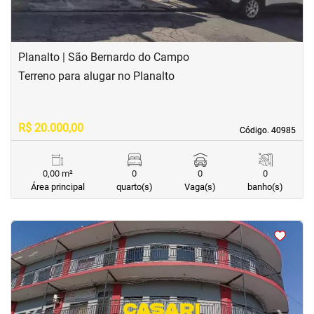
Planalto | São Bernardo do Campo
Terreno para alugar no Planalto
R$ 20.000,00
Código. 40985
Código. 40985
0,00 m²
0
0
0
Área principal
quarto(s)
Vaga(s)
banho(s)
<
<
<
<