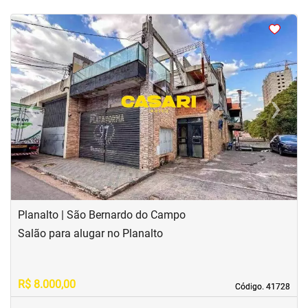
<
<
<
<
‹
›
Previous
Next
Planalto | São Bernardo do Campo
Salão para alugar no Planalto
R$ 8.000,00
Código. 41728
Código. 41728