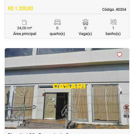
R$ 1.200,00
Código. 40354
Código. 40354
34,00 m²
0
0
1
Área principal
quarto(s)
Vaga(s)
banho(s)
<
<
<
<
‹
›
Previous
Next