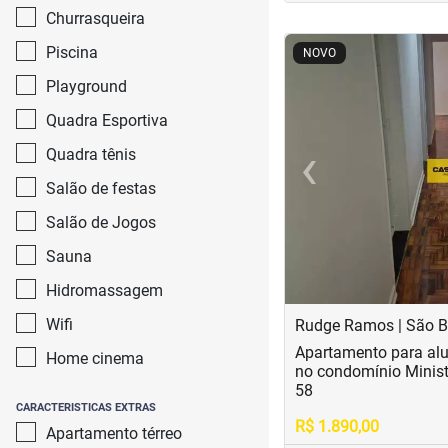
Churrasqueira
<
<
<
<
Piscina
NOVO
Playground
Quadra Esportiva
‹
Quadra tênis
Previous
Salão de festas
Salão de Jogos
Sauna
Hidromassagem
Wifi
Rudge Ramos | São 
Apartamento para al
Home cinema
no condomínio Minis
58
CARACTERISTICAS EXTRAS
R$ 1.890,00
Apartamento térreo