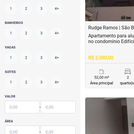
1
2
3
4+
BANHEIROS
Rudge Ramos | São 
1
2
3
4+
Apartamento para al
no condomínio Edifíc
VAGAS
R$ 2.080,00
1
2
3
4+
SUITES
52,00 m²
2
1
2
3
4+
Área principal
quarto(s
VALOR
<
<
<
<
-
ÁREA
-