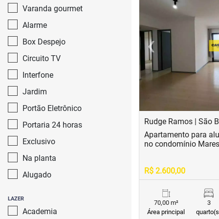
Varanda gourmet
Alarme
‹
Box Despejo
Previous
Circuito TV
Interfone
Jardim
Portão Eletrônico
Rudge Ramos | São 
Portaria 24 horas
Apartamento para al
Exclusivo
no condomínio Mares
Na planta
R$ 2.600,00
Alugado
LAZER
70,00 m²
3
Academia
Área principal
quarto(s