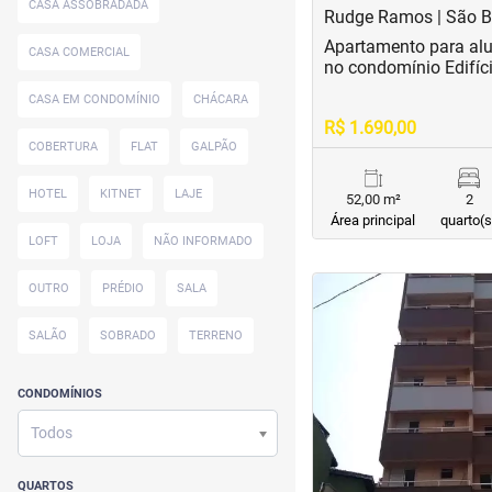
CASA ASSOBRADADA
Rudge Ramos | São 
Apartamento para al
CASA COMERCIAL
no condomínio Edifíc
CASA EM CONDOMÍNIO
CHÁCARA
R$ 1.690,00
COBERTURA
FLAT
GALPÃO
HOTEL
KITNET
LAJE
52,00 m²
2
Área principal
quarto(s
LOFT
LOJA
NÃO INFORMADO
<
<
<
<
OUTRO
PRÉDIO
SALA
SALÃO
SOBRADO
TERRENO
‹
CONDOMÍNIOS
Previous
Todos
QUARTOS