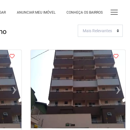
GAR
ANUNCIAR MEU IMÓVEL
CONHEÇA OS BAIRROS
no
<
<
<
<
›
‹
›
Next
Previous
Next