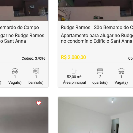
Bernardo do Campo
Rudge Ramos | São Bernardo do
ugar no Rudge Ramos
Apartamento para alugar no Rud
io Sant Anna
no condomínio Edifício Sant Anna
R$ 2.080,00
Código. 37096
Código. 37096
Có
Có
1
1
52,00 m²
2
1
)
Vaga(s)
banho(s)
Área principal
quarto(s)
Vaga(s)
<
<
<
<