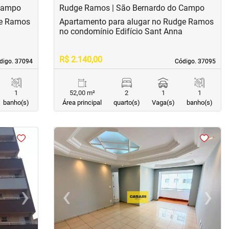
 Campo
Rudge Ramos | São Bernardo do Campo
ge Ramos
Apartamento para alugar no Rudge Ramos
no condomínio Edifício Sant Anna
R$ 2.140,00
digo. 37094
digo. 37094
Código. 37095
Código. 37095
1
52,00 m²
2
1
1
banho(s)
Área principal
quarto(s)
Vaga(s)
banho(s)
<
<
<
<
›
‹
›
Next
Previous
Next