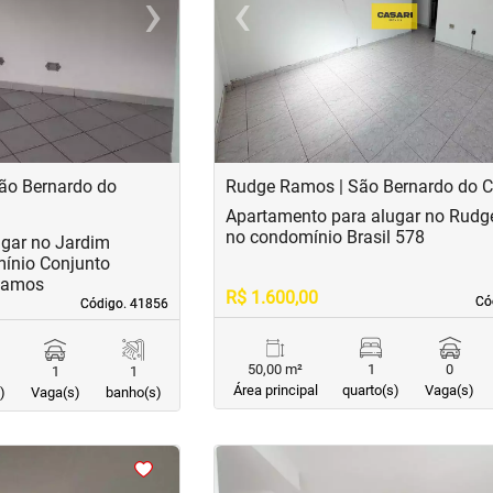
›
‹
Next
Previous
ão Bernardo do
Rudge Ramos | São Bernardo do
Apartamento para alugar no Rud
no condomínio Brasil 578
ugar no Jardim
ínio Conjunto
Ramos
R$ 1.600,00
Có
Có
Código. 41856
Código. 41856
50,00 m²
1
0
1
1
Área principal
quarto(s)
Vaga(s)
)
Vaga(s)
banho(s)
<
<
<
<