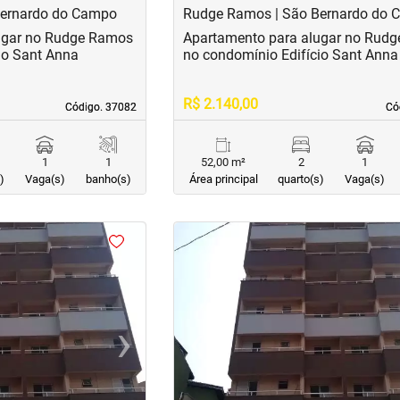
Bernardo do Campo
Rudge Ramos | São Bernardo do
ugar no Rudge Ramos
Apartamento para alugar no Rud
io Sant Anna
no condomínio Edifício Sant Anna
R$ 2.140,00
Código. 37082
Código. 37082
Có
Có
1
1
52,00 m²
2
1
)
Vaga(s)
banho(s)
Área principal
quarto(s)
Vaga(s)
<
<
<
<
›
‹
Next
Previous