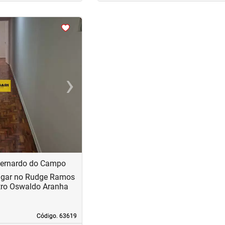
›
Next
Bernardo do Campo
ugar no Rudge Ramos
tro Oswaldo Aranha
Código. 63619
Código. 63619