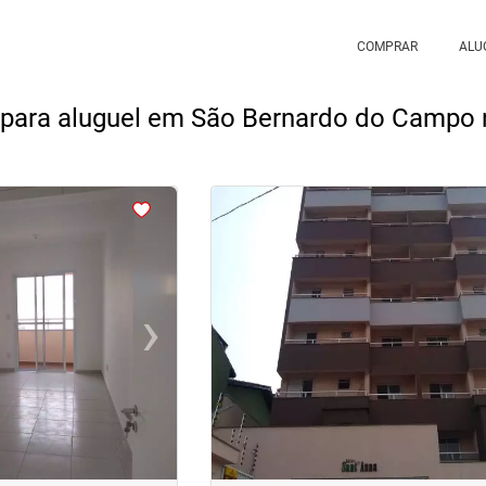
COMPRAR
ALU
 para aluguel em São Bernardo do Campo 
<
<
<
<
›
‹
Next
Previous