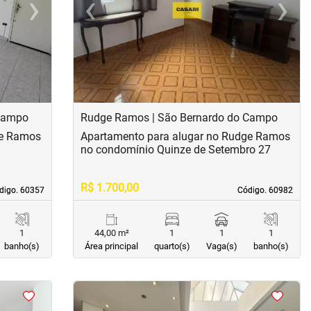
›
‹
›
Next
Previous
Next
 Campo
Rudge Ramos | São Bernardo do Campo
ge Ramos
Apartamento para alugar no Rudge Ramos
no condomínio Quinze de Setembro 27
R$ 1.700,00
digo. 60357
digo. 60357
Código. 60982
Código. 60982
1
44,00 m²
1
1
1
banho(s)
Área principal
quarto(s)
Vaga(s)
banho(s)
<
<
<
<