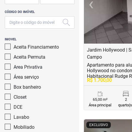
‹
Previous
CÓDIGO DO IMÓVEL
IMOVEL
Aceita Financiamento
Jardim Hollywood | S
Aceita Permuta
Campo
Apartamento para al
Area Privativa
Hollywood no condom
Habitacional Rudge 
Área serviço
R$ 1.700,00
Box banheiro
Closet
65,00 m²
2
Área principal
quarto(s
DCE
Lavabo
<
<
<
<
EXCLUSIVO
Mobiliado