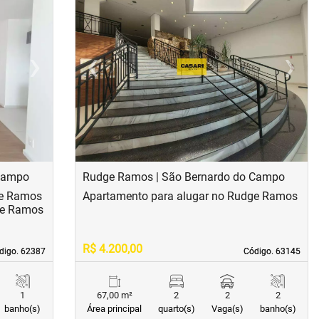
›
‹
›
Next
Previous
Next
 Campo
Rudge Ramos | São Bernardo do Campo
ge Ramos
Apartamento para alugar no Rudge Ramos
ge Ramos
R$ 4.200,00
digo. 62387
digo. 62387
Código. 63145
Código. 63145
1
67,00 m²
2
2
2
banho(s)
Área principal
quarto(s)
Vaga(s)
banho(s)