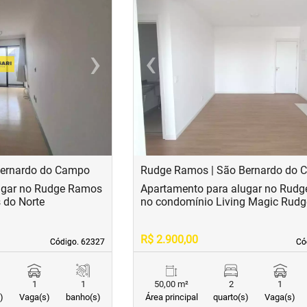
›
‹
Next
Previous
Bernardo do Campo
Rudge Ramos | São Bernardo do
ugar no Rudge Ramos
Apartamento para alugar no Rud
 do Norte
no condomínio Living Magic Rud
R$ 2.900,00
Código. 62327
Código. 62327
Có
Có
1
1
50,00 m²
2
1
)
Vaga(s)
banho(s)
Área principal
quarto(s)
Vaga(s)